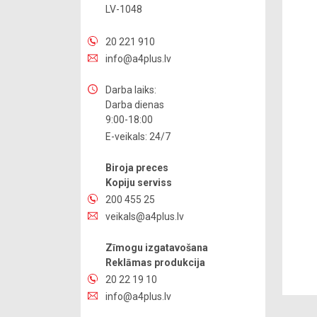
LV-1048
20 221 910
info@a4plus.lv
Darba laiks:
Darba dienas
9:00-18:00
E-veikals: 24/7
Biroja preces
Kopiju serviss
200 455 25
veikals@a4plus.lv
Zīmogu izgatavošana
Reklāmas produkcija
20 22 19 10
info@a4plus.lv