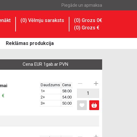
Piegāde un apmaksa
enākt
(
0
) Vēlmju saraksts
(0) Grozs 0€
(
0
) Grozs
€
Reklāmas produkcija
Cena EUR 1gab.ar PVN
Daudzums
Cena
smai
1+
58.00
: €
2+
54.00
3+
50.00