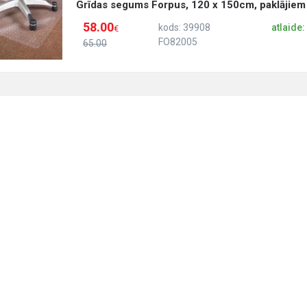
Grīdas segums Forpus, 120 x 150cm, paklājiem
58.00
kods: 39908
atlaide
€
FO82005
65.00