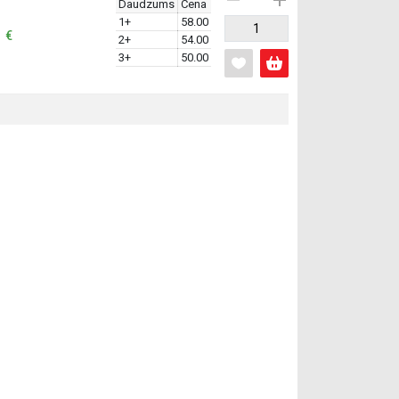
Daudzums
Cena
1+
58.00
: €
2+
54.00
3+
50.00