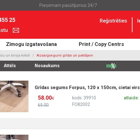
Pieņemam pasūtījumus 24/7
455 25
Reģistrēties
I
astu
Zīmogu izgatavošana
Print / Copy Centrs
u un biroja krēsli
Aizsargsegumi grīdai un paklājam
Attēls
Nosaukums
Grīdas segums Forpus, 120 x 150cm, cietai vir
58.00
kods: 39910
atlaide
€
FO82002
65.00