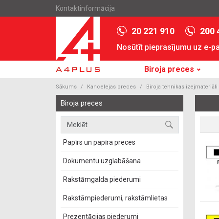
Kontaktinformācija
20 221 910
200 
Nosūtīt pieprasījumu uz e-p
Biroja preces
Sākums
Kancelejas preces
Biroja tehnikas izejmateriāli
Biroja preces
Papīrs un papīra preces
Dokumentu uzglabāšana
Rakstāmgalda piederumi
Rakstāmpiederumi, rakstāmlietas
Prezentācijas piederumi