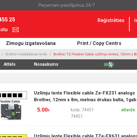
Pieņemam pasūtījumus 24/7
455 25
Reģistrēties
I
astu
Zīmogu izgatavošana
Print / Copy Centrs
Brother marķēšanas lente
Brother TZ Flexible Cable uzlīmju lentes, 12mm x 
Attēls
Nosaukums
Uzlīmju lente Flexible cable Ze-FX231 analogs
Brother, 12mm x 8m, melnas drukas balta, 1gab
5.00
kods: 74451
atlaide
€
74451
Uzlīmju lente Flexible cable TZe-FX631 analog