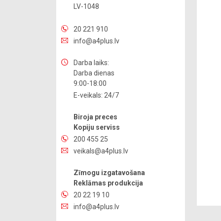
LV-1048
20 221 910
info@a4plus.lv
Darba laiks:
Darba dienas
9:00-18:00
E-veikals: 24/7
Biroja preces
Kopiju serviss
200 455 25
veikals@a4plus.lv
Zīmogu izgatavošana
Reklāmas produkcija
20 22 19 10
info@a4plus.lv