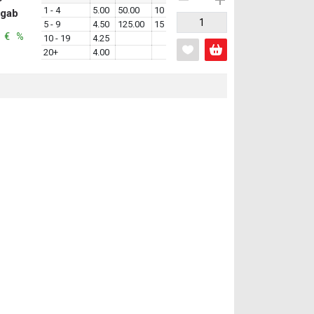
1 - 4
5.00
50.00
10
1gab
5 - 9
4.50
125.00
15
: € %
10 - 19
4.25
20+
4.00