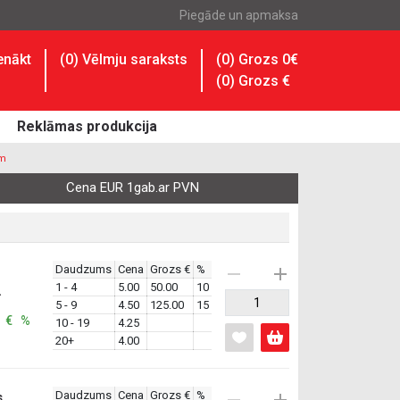
Piegāde un apmaksa
enākt
(
0
) Vēlmju saraksts
(0) Grozs 0€
(
0
) Grozs
€
Reklāmas produkcija
8m
Cena EUR 1gab.ar PVN
Daudzums
Cena
Grozs €
%
1 - 4
5.00
50.00
10
.
5 - 9
4.50
125.00
15
: € %
10 - 19
4.25
20+
4.00
Daudzums
Cena
Grozs €
%
s