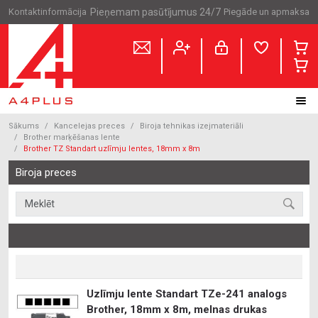
Kontaktinformācija
Pieņemam pasūtījumus 24/7
Piegāde un apmaksa
Sākums
Kancelejas preces
Biroja tehnikas izejmateriāli
Brother marķēšanas lente
Brother TZ Standart uzlīmju lentes, 18mm x 8m
Biroja preces
Uzlīmju lente Standart TZe-241 analogs
Brother, 18mm x 8m, melnas drukas