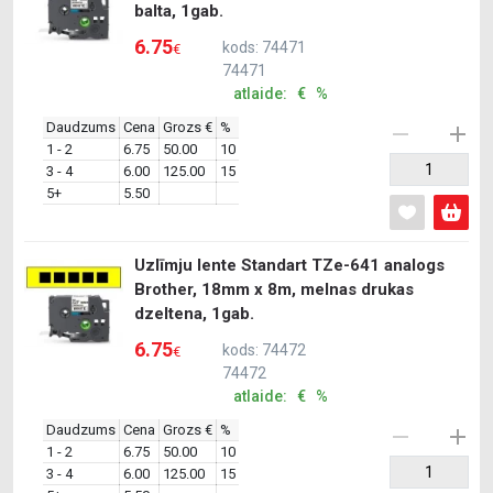
balta, 1gab.
6.75
kods: 74471
€
74471
atlaide: € %
Daudzums
Cena
Grozs €
%
1 - 2
6.75
50.00
10
3 - 4
6.00
125.00
15
5+
5.50
Uzlīmju lente Standart TZe-641 analogs
Brother, 18mm x 8m, melnas drukas
dzeltena, 1gab.
6.75
kods: 74472
€
74472
atlaide: € %
Daudzums
Cena
Grozs €
%
1 - 2
6.75
50.00
10
3 - 4
6.00
125.00
15