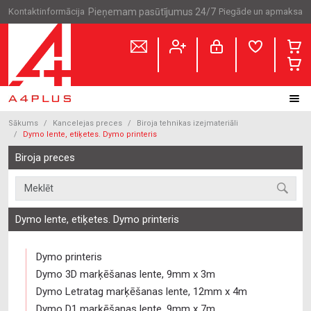
Kontaktinformācija
Pieņemam pasūtījumus 24/7
Piegāde un apmaksa
Sākums
Kancelejas preces
Biroja tehnikas izejmateriāli
Dymo lente, etiķetes. Dymo printeris
Biroja preces
Dymo lente, etiķetes. Dymo printeris
Dymo printeris
Dymo 3D marķēšanas lente, 9mm x 3m
Dymo Letratag marķēšanas lente, 12mm x 4m
Dymo D1 marķēšanas lente, 9mm x 7m