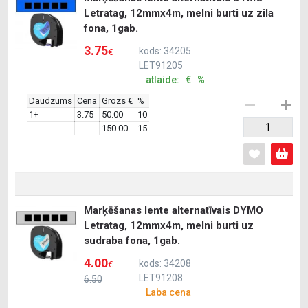
Letratag, 12mmx4m, melni burti uz zila
fona, 1gab.
3.75
kods: 34205
€
LET91205
atlaide: € %
Daudzums
Cena
Grozs €
%
1+
3.75
50.00
10
150.00
15
Marķēšanas lente alternatīvais DYMO
Letratag, 12mmx4m, melni burti uz
sudraba fona, 1gab.
4.00
kods: 34208
€
LET91208
6.50
Laba cena