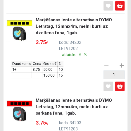
Marķēšanas lente alternatīvais DYMO
Letratag, 12mmx4m, melni burti uz
dzeltena fona, 1gab.
3.75
kods: 34202
€
LET91202
atlaide: € %
Daudzums
Cena
Grozs €
%
1+
3.75
50.00
10
150.00
15
Marķēšanas lente alternatīvais DYMO
Letratag, 12mmx4m, melni burti uz
sarkana fona, 1gab.
3.75
kods: 34203
€
LET91203