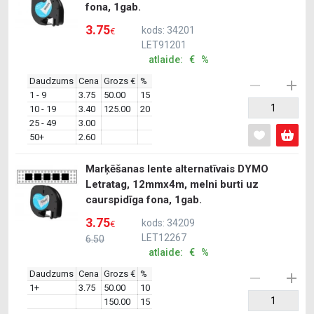
fona, 1gab.
3.75
kods: 34201
€
LET91201
atlaide: € %
Daudzums
Cena
Grozs €
%
1 - 9
3.75
50.00
15
10 - 19
3.40
125.00
20
25 - 49
3.00
50+
2.60
Marķēšanas lente alternatīvais DYMO
Letratag, 12mmx4m, melni burti uz
caurspidīga fona, 1gab.
3.75
kods: 34209
€
LET12267
6.50
atlaide: € %
Daudzums
Cena
Grozs €
%
1+
3.75
50.00
10
150.00
15