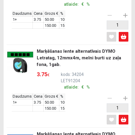
atlaide: € %
Daudzums
Cena
Grozs €
%
1+
3.75
50.00
10
150.00
15
Marķēšanas lente alternatīvais DYMO
Letratag, 12mmx4m, melni burti uz zaļa
fona, 1gab.
3.75
kods: 34204
€
LET91204
atlaide: € %
Daudzums
Cena
Grozs €
%
1+
3.75
50.00
10
150.00
15
Marķēšanas lente alternatīvais DYMO