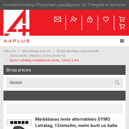
Kontaktinformācija
Pieņemam pasūtījumus 24/7
Piegāde un apmaksa
Sākums
Kancelejas preces
Biroja tehnikas izejmateriāli
Dymo lente, etiķetes. Dymo printeris
Dymo Letratag marķēšanas lente, 12mm x 4m
Biroja preces
Marķēšanas lente alternatīvais DYMO
Letratag, 12mmx4m, melni burti uz balta