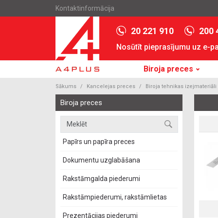
Kontaktinformācija
20 221 910
200 
Nosūtīt pieprasījumu uz e-p
Biroja preces
Sākums
Kancelejas preces
Biroja tehnikas izejmateriāli
Biroja preces
Papīrs un papīra preces
Dokumentu uzglabāšana
Rakstāmgalda piederumi
Rakstāmpiederumi, rakstāmlietas
Prezentācijas piederumi