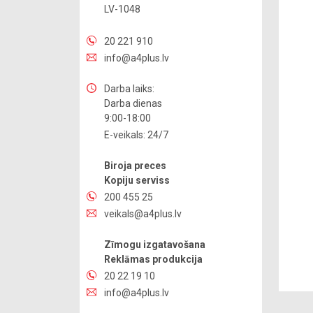
LV-1048
20 221 910
info@a4plus.lv
Darba laiks:
Darba dienas
9:00-18:00
E-veikals: 24/7
Biroja preces
Kopiju serviss
200 455 25
veikals@a4plus.lv
Zīmogu izgatavošana
Reklāmas produkcija
20 22 19 10
info@a4plus.lv