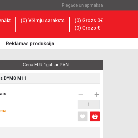
Piegāde un apmaksa
enākt
(
0
) Vēlmju saraksts
(0) Grozs 0€
(
0
) Grozs
€
Reklāmas produkcija
Cena EUR 1gab.ar PVN
ais DYMO M11
ais
ena