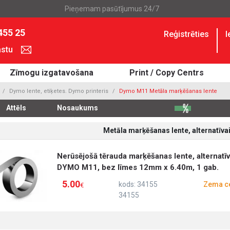
Pieņemam pasūtījumus 24/7
455 25
Reģistrēties
I
astu
Zīmogu izgatavošana
Print / Copy Centrs
Dymo lente, etiķetes. Dymo printeris
Dymo M11 Metāla marķēšanas lente
Attēls
Nosaukums
Metāla marķēšanas lente, alternatīv
Nerūsējošā tērauda marķēšanas lente, alternatīv
DYMO M11, bez līmes 12mm x 6.40m, 1 gab.
5.00
kods: 34155
Zema c
€
34155