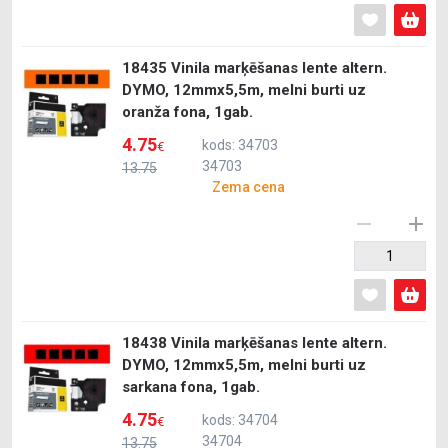
18435 Vinila marķēšanas lente altern.
DYMO, 12mmx5,5m, melni burti uz
oranža fona, 1gab.
4.75
kods: 34703
€
34703
13.75
Zema cena
18438 Vinila marķēšanas lente altern.
DYMO, 12mmx5,5m, melni burti uz
sarkana fona, 1gab.
4.75
kods: 34704
€
34704
13.75