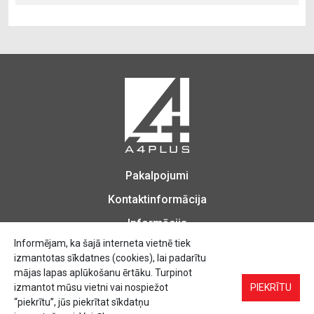
Pakalpojumi
Kontaktinformācija
Informācija
Informējam, ka šajā interneta vietnē tiek
izmantotas sīkdatnes (cookies), lai padarītu
mājas lapas aplūkošanu ērtāku. Turpinot
izmantot mūsu vietni vai nospiežot
Biroja Preces, Zīmogu izgatavošana, Printēšana, Kopēšana, Iesiešana,
PIEKRĪTU
Vizītkartes, Skrejlapas, Uzlīmes.
“piekrītu”, jūs piekrītat sīkdatņu