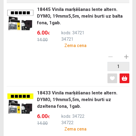
18445 Vinila marķēšanas lente altern.
DYMO, 19mmx5,5m, melni burti uz balta
fona, 1gab.
6.00
kods: 34721
€
34721
14.00
Zema cena
18433 Vinila marķēšanas lente altern.
DYMO, 19mmx5,5m, melni burti uz
dzeltena fona, 1gab.
6.00
kods: 34722
€
34722
14.00
Zema cena