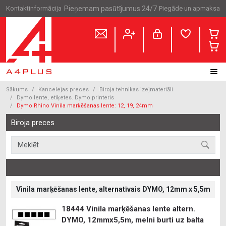
Kontaktinformācija
Pieņemam pasūtījumus 24/7
Piegāde un apmaksa
Sākums
Kancelejas preces
Biroja tehnikas izejmateriāli
Dymo lente, etiķetes. Dymo printeris
Dymo Rhino Vinila marķēšanas lente: 12, 19, 24mm
Biroja preces
Vinila marķēšanas lente, alternatīvais DYMO, 12mm x 5,5m
18444 Vinila marķēšanas lente altern.
DYMO, 12mmx5,5m, melni burti uz balta