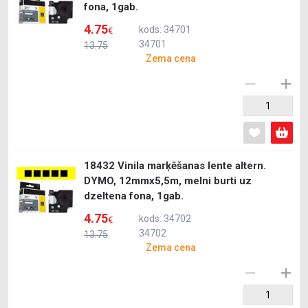
fona, 1gab.
4.75
kods: 34701
€
34701
13.75
Zema cena
18432 Vinila marķēšanas lente altern.
DYMO, 12mmx5,5m, melni burti uz
dzeltena fona, 1gab.
4.75
kods: 34702
€
34702
13.75
Zema cena