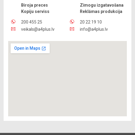
Biroja preces
Zīmogu izgatavošana
Kopiju serviss
Reklāmas produkcija
200 455 25
20 22 19 10
veikals@a4plus.lv
info@a4plus.lv