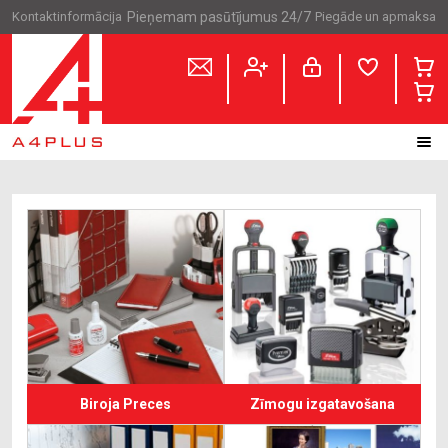
Kontaktinformācija
Pieņemam pasūtījumus 24/7
Piegāde un apmaksa
Biroja Preces
Zīmogu izgatavošana