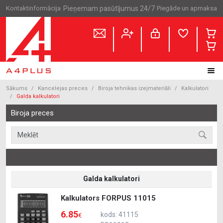
Kontaktinformācija
Pieņemam pasūtījumus 24/7
Piegāde un apmaksa
Sākums
Kancelejas preces
Biroja tehnikas izejmateriāli
Kalkulatori
Galda kalkulatori
Biroja preces
Galda kalkulatori
Kalkulators FORPUS 11015
6.85
kods: 41115
€