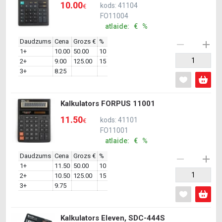
10.00
kods: 41104
€
FO11004
atlaide: € %
Daudzums
Cena
Grozs €
%
1+
10.00
50.00
10
2+
9.00
125.00
15
3+
8.25
Kalkulators FORPUS 11001
11.50
kods: 41101
€
FO11001
atlaide: € %
Daudzums
Cena
Grozs €
%
1+
11.50
50.00
10
2+
10.50
125.00
15
3+
9.75
Kalkulators Eleven, SDC-444S