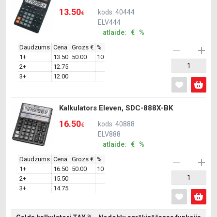
13.50
kods: 40444
€
ELV444
atlaide: € %
Daudzums
Cena
Grozs €
%
1+
13.50
50.00
10
2+
12.75
3+
12.00
Kalkulators Eleven, SDC-888X-BK
16.50
kods: 40888
€
ELV888
atlaide: € %
Daudzums
Cena
Grozs €
%
1+
16.50
50.00
10
2+
15.50
3+
14.75