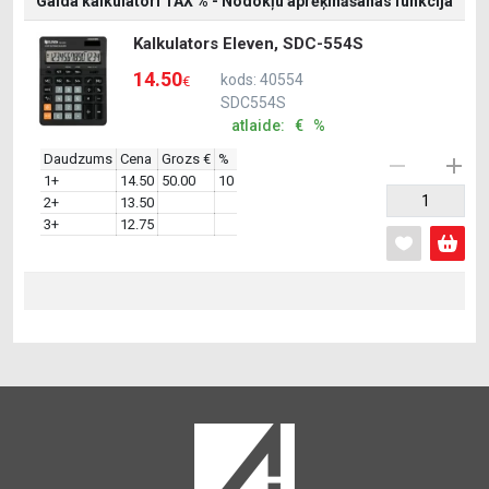
Galda kalkulatori TAX % - Nodokļu aprēķināšanas funkcija
Kalkulators Eleven, SDC-554S
14.50
kods: 40554
€
SDC554S
atlaide: € %
Daudzums
Cena
Grozs €
%
1+
14.50
50.00
10
2+
13.50
3+
12.75