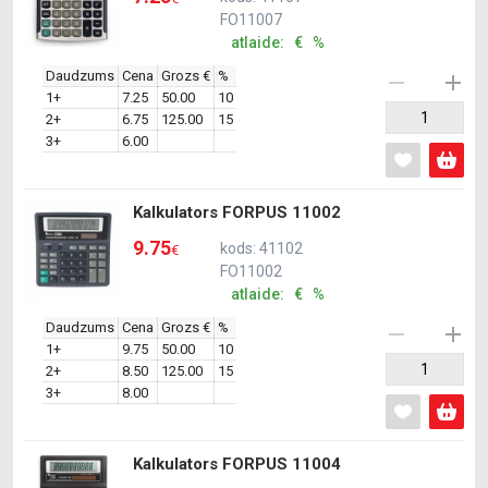
FO11007
atlaide: € %
Daudzums
Cena
Grozs €
%
1+
7.25
50.00
10
2+
6.75
125.00
15
3+
6.00
Kalkulators FORPUS 11002
9.75
kods: 41102
€
FO11002
atlaide: € %
Daudzums
Cena
Grozs €
%
1+
9.75
50.00
10
2+
8.50
125.00
15
3+
8.00
Kalkulators FORPUS 11004