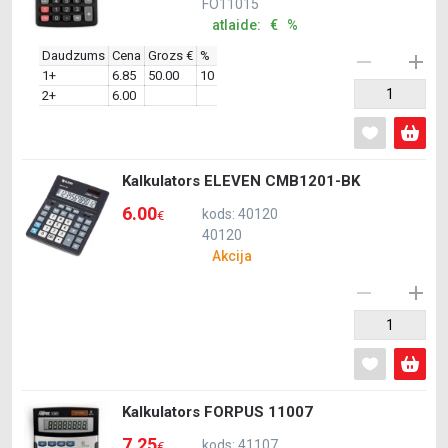
FO11015
atlaide: € %
Daudzums
Cena
Grozs €
%
1+
6.85
50.00
10
2+
6.00
Kalkulators ELEVEN CMB1201-BK
6.00
kods: 40120
€
40120
Akcija
Kalkulators FORPUS 11007
7.25
kods: 41107
€