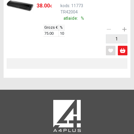
38.00
kods: 11773
€
TR42004
atlaide: %
Grozs €
%
75.00
10