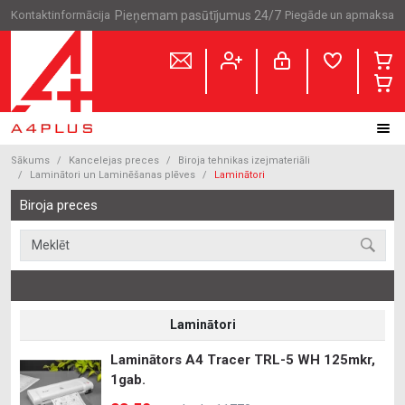
Kontaktinformācija
Pieņemam pasūtījumus 24/7
Piegāde un apmaksa
Sākums
Kancelejas preces
Biroja tehnikas izejmateriāli
Laminātori un Laminēšanas plēves
Laminātori
Biroja preces
Laminātori
Laminātors A4 Tracer TRL-5 WH 125mkr,
1gab.