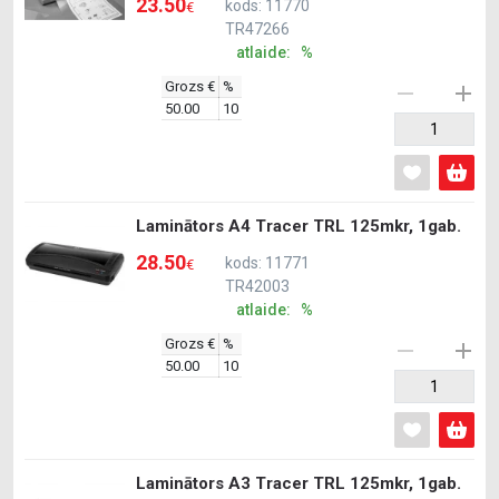
23.50
kods: 11770
€
TR47266
atlaide: %
Grozs €
%
50.00
10
Laminātors A4 Tracer TRL 125mkr, 1gab.
28.50
kods: 11771
€
TR42003
atlaide: %
Grozs €
%
50.00
10
Laminātors A3 Tracer TRL 125mkr, 1gab.