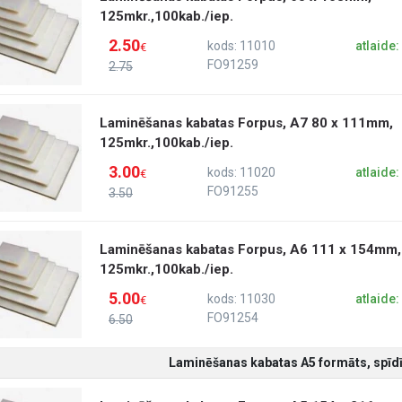
125mkr.,100kab./iep.
2.50
kods: 11010
atlaide
€
FO91259
2.75
Laminēšanas kabatas Forpus, A7 80 x 111mm,
125mkr.,100kab./iep.
3.00
kods: 11020
atlaide
€
FO91255
3.50
Laminēšanas kabatas Forpus, A6 111 x 154mm,
125mkr.,100kab./iep.
5.00
kods: 11030
atlaide
€
FO91254
6.50
Laminēšanas kabatas A5 formāts, spīdī