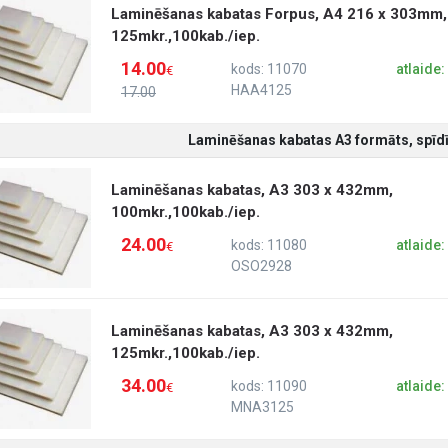
Laminēšanas kabatas Forpus, A4 216 x 303mm,
125mkr.,100kab./iep.
14.00
kods: 11070
atlaide
€
HAA4125
17.00
Laminēšanas kabatas A3 formāts, spīdī
Laminēšanas kabatas, A3 303 x 432mm,
100mkr.,100kab./iep.
24.00
kods: 11080
atlaide
€
OSO2928
Laminēšanas kabatas, A3 303 x 432mm,
125mkr.,100kab./iep.
34.00
kods: 11090
atlaide
€
MNA3125