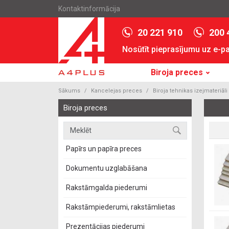
Kontaktinformācija
20 221 910
200 
Nosūtīt pieprasījumu uz e-p
Biroja preces
Sākums
Kancelejas preces
Biroja tehnikas izejmateriāli
Biroja preces
Papīrs un papīra preces
Dokumentu uzglabāšana
Rakstāmgalda piederumi
Rakstāmpiederumi, rakstāmlietas
Prezentācijas piederumi