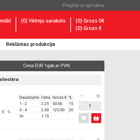
Piegāde un apmaksa
enākt
(
0
) Vēlmju saraksts
(0) Grozs 0€
(
0
) Grozs
€
Reklāmas produkcija
Cena EUR 1gab.ar PVN
oliestēra
Daudzums
Cena
Grozs €
%
1 - 2
2.25
50.00
15
3 - 4
2.00
125.00
20
: € %
5+
1.75