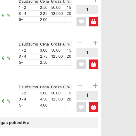
Daudzums
Cena
Grozs €
%
1 - 2
2.50
50.00
15
3 - 4
2.25
125.00
20
: € %
5+
2.00
Daudzums
Cena
Grozs €
%
1 - 2
3.00
50.00
15
3 - 4
2.75
125.00
20
: € %
5+
2.50
Daudzums
Cena
Grozs €
%
1 - 2
5.00
50.00
15
3 - 4
4.50
125.00
20
: € %
5+
4.00
gas poliestēra