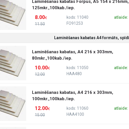
Laminēšanas kabatas Forpus, A5 154 x 216mm,
125mkr.,100kab./iep.
8.00
kods: 11040
atlaide
€
FO91253
11.50
Laminēšanas kabatas A4 formāts, spīdī
Laminēšanas kabatas, A4 216 x 303mm,
80mkr.,100kab./iep.
10.00
kods: 11050
atlaide
€
HAA480
12.00
Laminēšanas kabatas, A4 216 x 303mm,
100mkr.,100kab./iep.
12.00
kods: 11060
atlaide
€
HAA4100
15.00