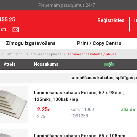
Pieņemam pasūtījumus 24/7
455 25
Reģistrēties
I
astu
Zīmogu izgatavošana
Print / Copy Centrs
Laminātori un Laminēšanas plēves
Laminēšanas kabatas / plēves
Attēls
Nosaukums
Laminēšanas kabatas, spīdīgas p
Laminēšanas kabatas Forpus, 67 x 98mm,
125mkr.,100kab./iep.
2.25
kods: 11000
atlaide
€
FO91258
2.75
Laminēšanas kabatas Forpus, 65 x 108mm,