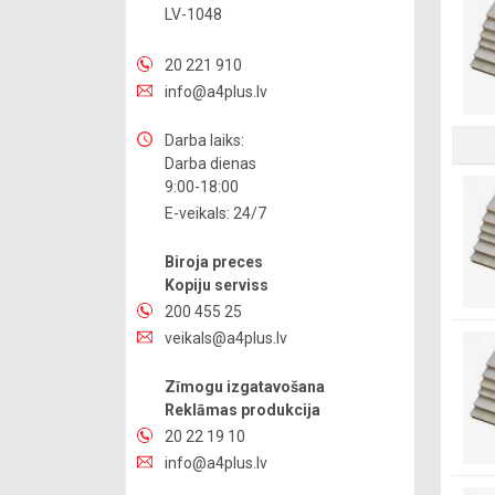
LV-1048
20 221 910
info@a4plus.lv
Darba laiks:
Darba dienas
9:00-18:00
E-veikals: 24/7
Biroja preces
Kopiju serviss
200 455 25
veikals@a4plus.lv
Zīmogu izgatavošana
Reklāmas produkcija
20 22 19 10
info@a4plus.lv