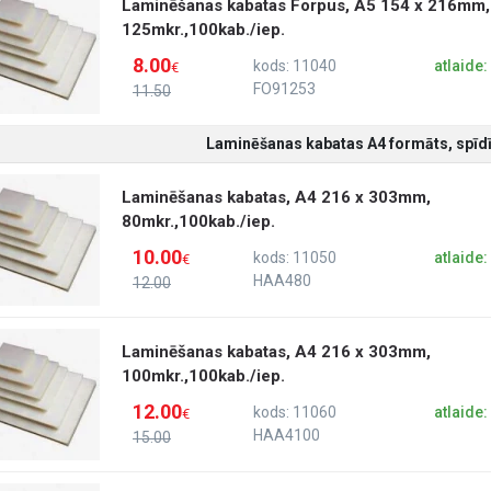
Laminēšanas kabatas Forpus, A5 154 x 216mm,
125mkr.,100kab./iep.
8.00
kods: 11040
atlaide
€
FO91253
11.50
Laminēšanas kabatas A4 formāts, spīdī
Laminēšanas kabatas, A4 216 x 303mm,
80mkr.,100kab./iep.
10.00
kods: 11050
atlaide
€
HAA480
12.00
Laminēšanas kabatas, A4 216 x 303mm,
100mkr.,100kab./iep.
12.00
kods: 11060
atlaide
€
HAA4100
15.00