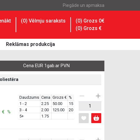
Piegāde un apmaksa
enākt
(
0
) Vēlmju saraksts
(0) Grozs 0€
(
0
) Grozs
€
Reklāmas produkcija
Cena EUR 1gab.ar PVN
oliestēra
Daudzums
Cena
Grozs €
%
1 - 2
2.25
50.00
15
3 - 4
2.00
125.00
20
: € %
5+
1.75