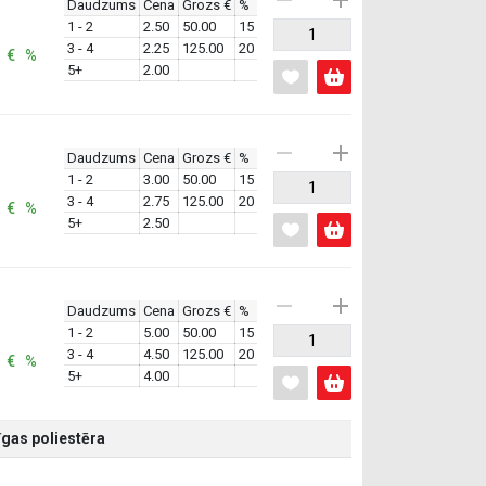
Daudzums
Cena
Grozs €
%
1 - 2
2.50
50.00
15
3 - 4
2.25
125.00
20
: € %
5+
2.00
Daudzums
Cena
Grozs €
%
1 - 2
3.00
50.00
15
3 - 4
2.75
125.00
20
: € %
5+
2.50
Daudzums
Cena
Grozs €
%
1 - 2
5.00
50.00
15
3 - 4
4.50
125.00
20
: € %
5+
4.00
gas poliestēra