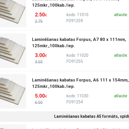
125mkr.,100kab./iep.
2.50
kods: 11010
atlaide
€
FO91259
2.75
Laminēšanas kabatas Forpus, A7 80 x 111mm,
125mkr.,100kab./iep.
3.00
kods: 11020
atlaide
€
FO91255
3.50
Laminēšanas kabatas Forpus, A6 111 x 154mm,
125mkr.,100kab./iep.
5.00
kods: 11030
atlaide
€
FO91254
6.50
Laminēšanas kabatas A5 formāts, spīdī