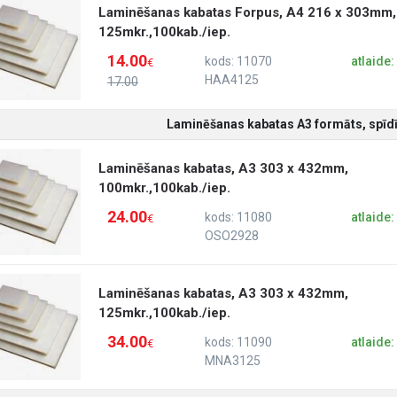
Laminēšanas kabatas Forpus, A4 216 x 303mm,
125mkr.,100kab./iep.
14.00
kods: 11070
atlaide
€
HAA4125
17.00
Laminēšanas kabatas A3 formāts, spīdī
Laminēšanas kabatas, A3 303 x 432mm,
100mkr.,100kab./iep.
24.00
kods: 11080
atlaide
€
OSO2928
Laminēšanas kabatas, A3 303 x 432mm,
125mkr.,100kab./iep.
34.00
kods: 11090
atlaide
€
MNA3125