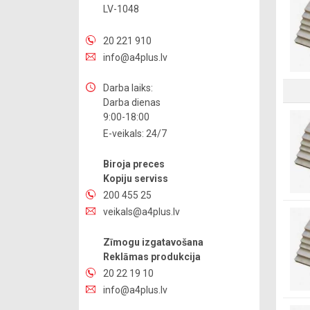
LV-1048
20 221 910
info@a4plus.lv
Darba laiks:
Darba dienas
9:00-18:00
E-veikals: 24/7
Biroja preces
Kopiju serviss
200 455 25
veikals@a4plus.lv
Zīmogu izgatavošana
Reklāmas produkcija
20 22 19 10
info@a4plus.lv