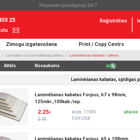
Pieņemam pasūtījumus 24/7
455 25
Reģistrēties
I
astu
Zīmogu izgatavošana
Print / Copy Centrs
Laminātori un Laminēšanas plēves
Laminēšanas kabatas / plēves
Attēls
Nosaukums
Laminēšanas kabatas, spīdīgas p
Laminēšanas kabatas Forpus, 67 x 98mm,
125mkr.,100kab./iep.
2.25
kods: 11000
atlaide
€
FO91258
2.75
Laminēšanas kabatas Forpus, 65 x 108mm,