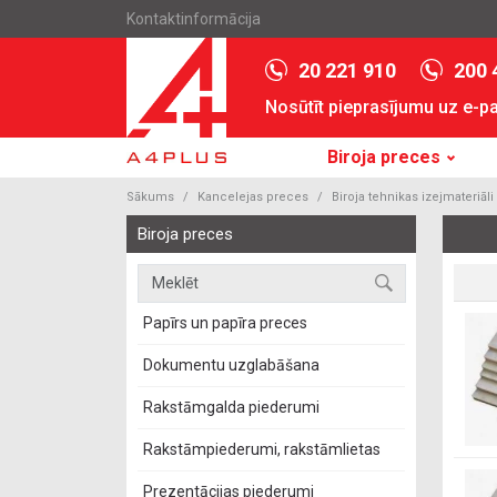
Kontaktinformācija
20 221 910
200 
Nosūtīt pieprasījumu uz e-p
Biroja preces
Sākums
Kancelejas preces
Biroja tehnikas izejmateriāli
Biroja preces
Papīrs un papīra preces
Dokumentu uzglabāšana
Rakstāmgalda piederumi
Rakstāmpiederumi, rakstāmlietas
Prezentācijas piederumi