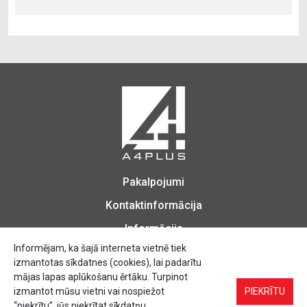
Pakalpojumi
Kontaktinformācija
Informācija
Informējam, ka šajā interneta vietnē tiek
izmantotas sīkdatnes (cookies), lai padarītu
mājas lapas aplūkošanu ērtāku. Turpinot
izmantot mūsu vietni vai nospiežot
Biroja Preces, Zīmogu izgatavošana, Printēšana, Kopēšana, Iesiešana,
PIEKRĪTU
Vizītkartes, Skrejlapas, Uzlīmes.
“piekrītu”, jūs piekrītat sīkdatņu