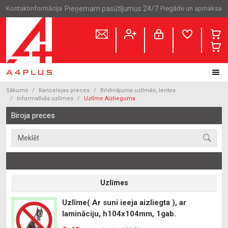
Kontaktinformācija
Pieņemam pasūtījumus 24/7
Piegāde un apmaksa
Sākums
Kancelejas preces
Brīdinājuma uzlīmēs, lentes
Informatīvās uzlīmes
Uzlīme Aizlieguma
Biroja preces
Uzlīmes
Uzlīme( Ar suni ieeja aizliegta ), ar
lamināciju, h104x104mm, 1gab.