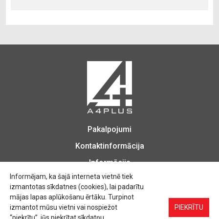
Pakalpojumi
Kontaktinformācija
Informācija
Informējam, ka šajā interneta vietnē tiek
izmantotas sīkdatnes (cookies), lai padarītu
mājas lapas aplūkošanu ērtāku. Turpinot
izmantot mūsu vietni vai nospiežot
Biroja Preces, Zīmogu izgatavošana, Printēšana, Kopēšana, Iesiešana,
PIEKRĪTU
Vizītkartes, Skrejlapas, Uzlīmes.
“piekrītu”, jūs piekrītat sīkdatņu