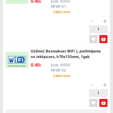
0.40
kods: 45050
€
INFWF/01
Laba cena
Uzlīme( Bezmaksas WiFi ), pielīmējama
no iekšpuses, h70x155mm, 1gab
0.40
kods: 45050
€
INFWF/02
Laba cena