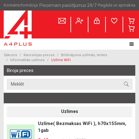
Kontaktinformācija
Pieņemam pasūtījumus 24/7
Piegāde un apmaksa
Sākums
Kancelejas preces
Brīdinājuma uzlīmēs, lentes
Informatīvās uzlīmes
Uzlīme WiFi
Biroja preces
Uzlīmes
Uzlīme( Bezmaksas WiFi ), h70x155mm,
1gab