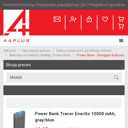
Kontaktinformācija
Pieņemam pasūtījumus 24/7
Piegāde un apmaksa
Sākums
Kancelejas preces
Datoru piederumi, perifērijas ierīces
Baterijas un bateriju lādētāji, Power Bank
Power Bank - Enerģijas krātuves
Biroja preces
Power Bank Tracer EnerGo 10000 mAh,
gray/blue