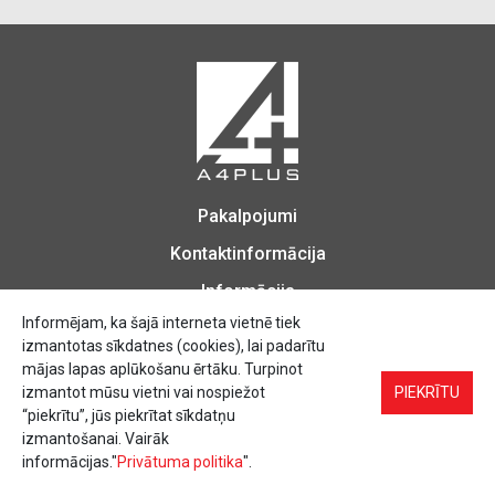
Pakalpojumi
Kontaktinformācija
Informācija
Informējam, ka šajā interneta vietnē tiek
izmantotas sīkdatnes (cookies), lai padarītu
mājas lapas aplūkošanu ērtāku. Turpinot
izmantot mūsu vietni vai nospiežot
Biroja Preces, Zīmogu izgatavošana, Printēšana, Kopēšana, Iesiešana,
PIEKRĪTU
Vizītkartes, Skrejlapas, Uzlīmes.
“piekrītu”, jūs piekrītat sīkdatņu
izmantošanai. Vairāk
informācijas."
Privātuma politika
".