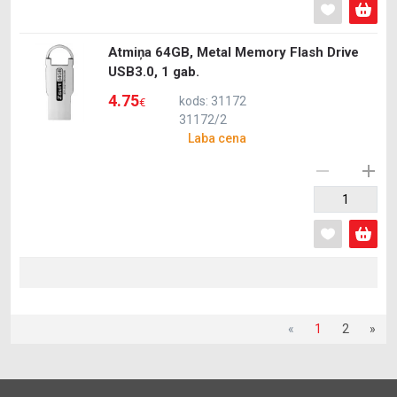
Atmiņa 64GB, Metal Memory Flash Drive
USB3.0, 1 gab.
4.75
kods: 31172
€
31172/2
Laba cena
«
1
2
»