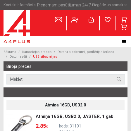
Kontaktinformācija
Pieņemam pasūtījumus 24/7
Piegāde un apmaksa
Sākums
Kancelejas preces
Datoru piederumi, perifērijas ierīces
Datu nesēji
USB zibatmiņas
Biroja preces
Atmiņa 16GB, USB2.0
Atmiņa 16GB, USB2.0, JASTER, 1 gab.
2.85
kods: 31101
€