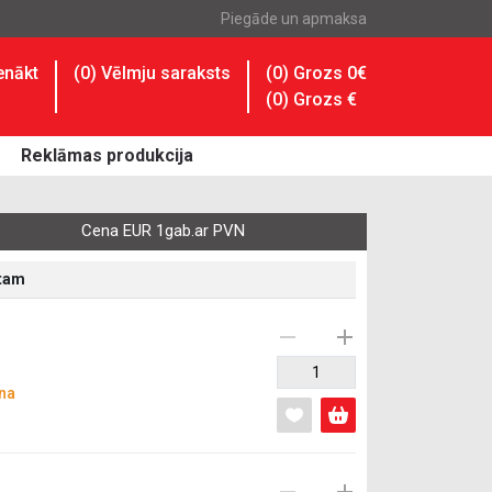
Piegāde un apmaksa
enākt
(
0
) Vēlmju saraksts
(0) Grozs 0€
(
0
) Grozs
€
Reklāmas produkcija
Cena EUR 1gab.ar PVN
ātam
na