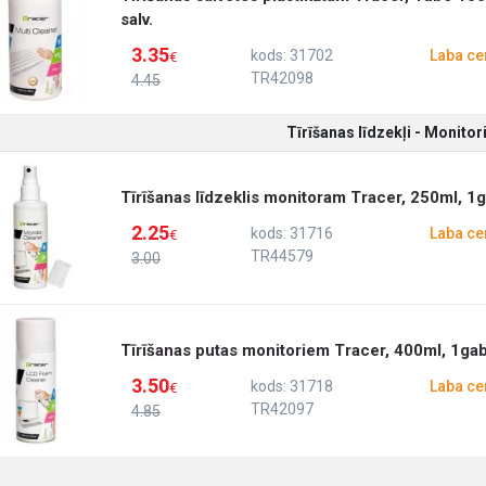
salv.
3.35
kods: 31702
Laba ce
€
TR42098
4.45
Tīrīšanas līdzekļi - Monito
Tīrīšanas līdzeklis monitoram Tracer, 250ml, 1g
2.25
kods: 31716
Laba ce
€
TR44579
3.00
Tīrīšanas putas monitoriem Tracer, 400ml, 1gab
3.50
kods: 31718
Laba ce
€
TR42097
4.85