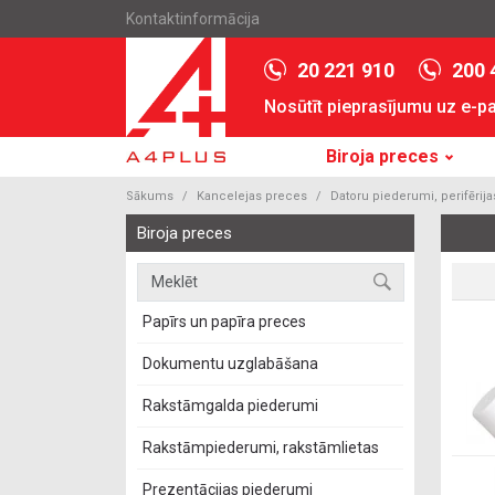
Kontaktinformācija
20 221 910
200 
Nosūtīt pieprasījumu uz e-p
Biroja preces
Sākums
Kancelejas preces
Datoru piederumi, perifērija
Biroja preces
Papīrs un papīra preces
Dokumentu uzglabāšana
Rakstāmgalda piederumi
Rakstāmpiederumi, rakstāmlietas
Prezentācijas piederumi