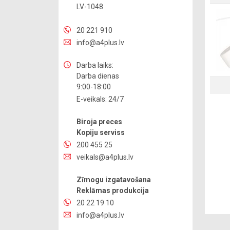
LV-1048
20 221 910
info@a4plus.lv
Darba laiks:
Darba dienas
9:00-18:00
E-veikals: 24/7
Biroja preces
Kopiju serviss
200 455 25
veikals@a4plus.lv
Zīmogu izgatavošana
Reklāmas produkcija
20 22 19 10
info@a4plus.lv