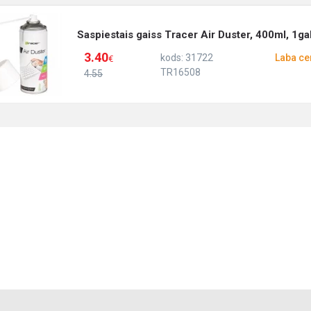
Saspiestais gaiss Tracer Air Duster, 400ml, 1ga
3.40
kods: 31722
Laba ce
€
TR16508
4.55