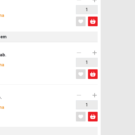
na
riem
ab.
na
.
na