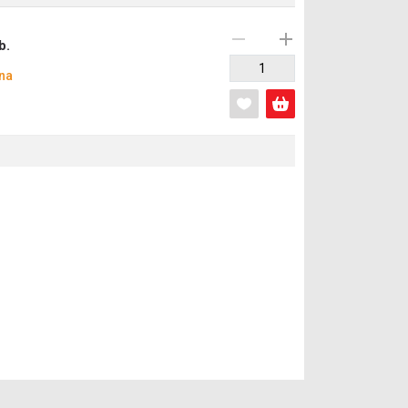
b.
na