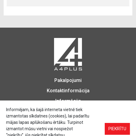
Pakalpojumi
Kontaktinformācija
Informācija
Informējam, ka šajā interneta vietnē tiek
izmantotas sīkdatnes (cookies), lai padarītu
mājas lapas aplūkošanu ērtāku. Turpinot
izmantot mūsu vietni vai nospiežot
Biroja Preces, Zīmogu izgatavošana, Printēšana, Kopēšana, Iesiešana,
PIEKRĪTU
Vizītkartes, Skrejlapas, Uzlīmes.
“piekrītu”, jūs piekrītat sīkdatņu