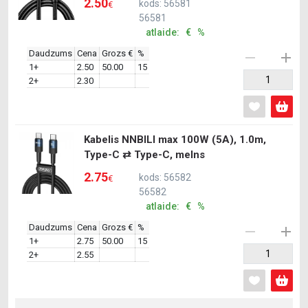
2.50
kods: 56581
€
56581
atlaide: € %
Daudzums
Cena
Grozs €
%
1+
2.50
50.00
15
2+
2.30
Kabelis NNBILI max 100W (5A), 1.0m,
Type-C ⇄ Type-C, melns
2.75
kods: 56582
€
56582
atlaide: € %
Daudzums
Cena
Grozs €
%
1+
2.75
50.00
15
2+
2.55