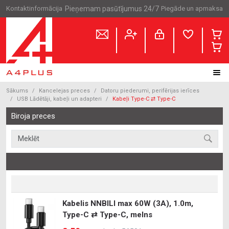
Kontaktinformācija
Pieņemam pasūtījumus 24/7
Piegāde un apmaksa
Sākums
Kancelejas preces
Datoru piederumi, perifērijas ierīces
USB Lādētāji, kabeļi un adapteri
Kabeļi Type-C ⇄ Type-C
Biroja preces
Kabelis NNBILI max 60W (3A), 1.0m,
Type-C ⇄ Type-C, melns