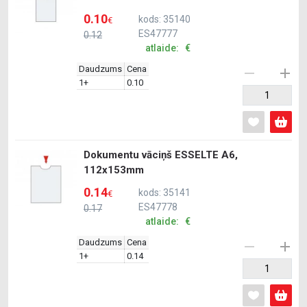
0.10
kods: 35140
€
ES47777
0.12
atlaide: €
Daudzums
Cena
1+
0.10
Dokumentu vāciņš ESSELTE A6,
112x153mm
0.14
kods: 35141
€
ES47778
0.17
atlaide: €
Daudzums
Cena
1+
0.14