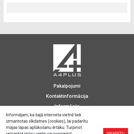
Pakalpojumi
Kontaktinformācija
Informācija
Informējam, ka šajā interneta vietnē tiek
izmantotas sīkdatnes (cookies), lai padarītu
mājas lapas aplūkošanu ērtāku. Turpinot
izmantot mūsu vietni vai nospiežot
Biroja Preces, Zīmogu izgatavošana, Printēšana, Kopēšana, Iesiešana,
PIEKRĪTU