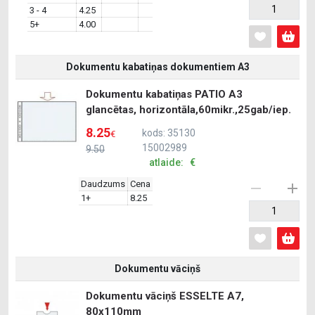
3 - 4
4.25
5+
4.00
Dokumentu kabatiņas dokumentiem A3
Dokumentu kabatiņas PATIO A3
glancētas, horizontāla,60mikr.,25gab/iep.
8.25
kods: 35130
€
15002989
9.50
atlaide: €
Daudzums
Cena
1+
8.25
Dokumentu vāciņš
Dokumentu vāciņš ESSELTE A7,
80x110mm