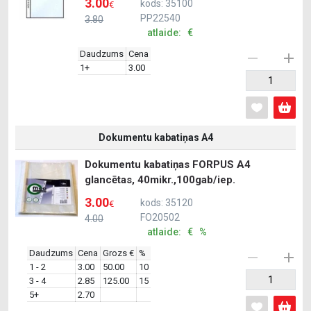
3.00
kods: 35100
€
PP22540
3.80
atlaide: €
Daudzums
Cena
1+
3.00
Dokumentu kabatiņas A4
Dokumentu kabatiņas FORPUS A4
glancētas, 40mikr.,100gab/iep.
3.00
kods: 35120
€
FO20502
4.00
atlaide: € %
Daudzums
Cena
Grozs €
%
1 - 2
3.00
50.00
10
3 - 4
2.85
125.00
15
5+
2.70