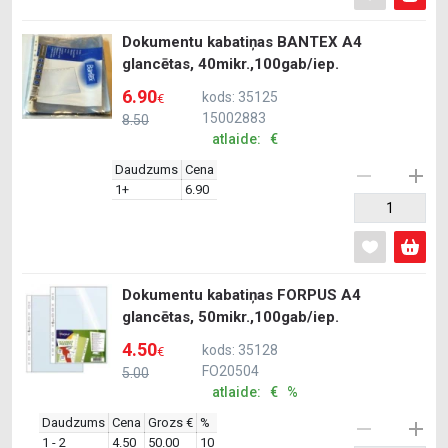
Dokumentu kabatiņas BANTEX A4
glancētas, 40mikr.,100gab/iep.
6.90
kods: 35125
€
15002883
8.50
atlaide: €
Daudzums
Cena
1+
6.90
Dokumentu kabatiņas FORPUS A4
glancētas, 50mikr.,100gab/iep.
4.50
kods: 35128
€
FO20504
5.00
atlaide: € %
Daudzums
Cena
Grozs €
%
1 - 2
4.50
50.00
10