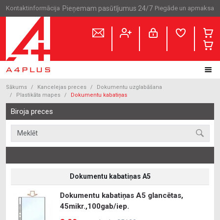
Kontaktinformācija
Pieņemam pasūtījumus 24/7
Piegāde un apmaksa
Sākums
Kancelejas preces
Dokumentu uzglabāšana
Plastikāta mapes
Dokumentu kabatiņas
Biroja preces
Dokumentu kabatiņas A5
Dokumentu kabatiņas A5 glancētas,
45mikr.,100gab/iep.