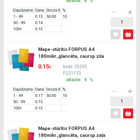
atlaide: € %
Daudzums
Cena
Grozs €
%
1 - 49
0.15
50.00
10
50 - 99
0.14
100+
0.13
Mape-stūrītis FORPUS A4
180mikr.,glancēta, caursp.zila
0.15
kods: 35205
€
FO21133
atlaide: € %
Daudzums
Cena
Grozs €
%
1 - 49
0.17
50.00
10
50 - 99
0.15
100+
0.13
Mape-stūrītis FORPUS A4
180mikr.,glancēta, caursp.zaļa