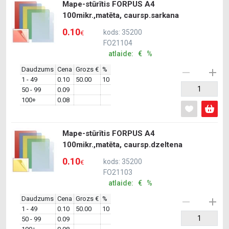
Mape-stūrītis FORPUS A4
100mikr.,matēta, caursp.sarkana
0.10
kods: 35200
€
FO21104
atlaide: € %
Daudzums
Cena
Grozs €
%
1 - 49
0.10
50.00
10
50 - 99
0.09
100+
0.08
Mape-stūrītis FORPUS A4
100mikr.,matēta, caursp.dzeltena
0.10
kods: 35200
€
FO21103
atlaide: € %
Daudzums
Cena
Grozs €
%
1 - 49
0.10
50.00
10
50 - 99
0.09