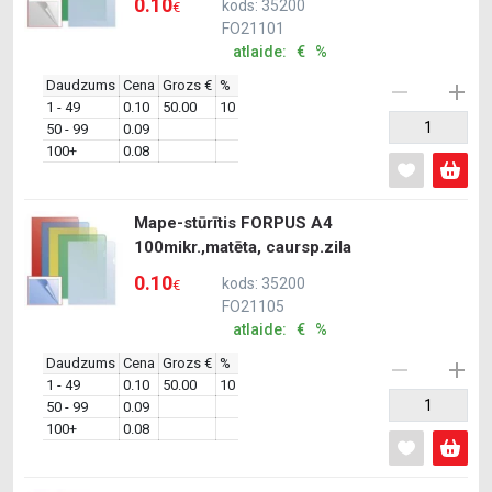
0.10
kods: 35200
€
FO21101
atlaide: € %
Daudzums
Cena
Grozs €
%
1 - 49
0.10
50.00
10
50 - 99
0.09
100+
0.08
Mape-stūrītis FORPUS A4
100mikr.,matēta, caursp.zila
0.10
kods: 35200
€
FO21105
atlaide: € %
Daudzums
Cena
Grozs €
%
1 - 49
0.10
50.00
10
50 - 99
0.09
100+
0.08