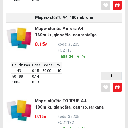
100+
0.08
Mapes-stūrīši A4, 180 mikronu
Mape-stūrītis Aurora A4
160mikr.,glancēta, caurspīdīga
0.15
kods: 35205
€
FO21131
atlaide: € %
Daudzums
Cena
Grozs €
%
1 - 49
0.15
50.00
10
50 - 99
0.14
100+
0.13
Mape-stūrītis FORPUS A4
180mikr.,glancēta, caursp.sarkana
0.15
kods: 35205
€
FO21132