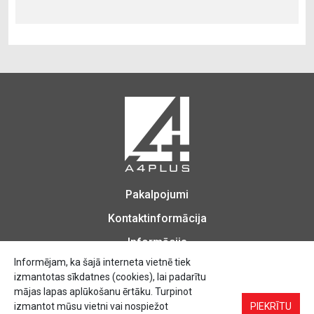
Pakalpojumi
Kontaktinformācija
Informācija
Informējam, ka šajā interneta vietnē tiek
izmantotas sīkdatnes (cookies), lai padarītu
mājas lapas aplūkošanu ērtāku. Turpinot
izmantot mūsu vietni vai nospiežot
Biroja Preces, Zīmogu izgatavošana, Printēšana, Kopēšana, Iesiešana,
PIEKRĪTU