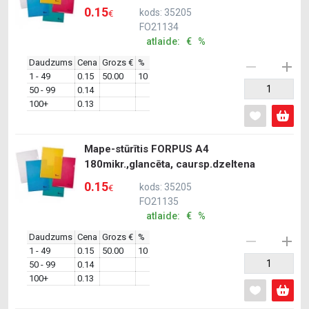
0.15
kods: 35205
€
FO21134
atlaide: € %
Daudzums
Cena
Grozs €
%
1 - 49
0.15
50.00
10
50 - 99
0.14
100+
0.13
Mape-stūrītis FORPUS A4
180mikr.,glancēta, caursp.dzeltena
0.15
kods: 35205
€
FO21135
atlaide: € %
Daudzums
Cena
Grozs €
%
1 - 49
0.15
50.00
10
50 - 99
0.14
100+
0.13