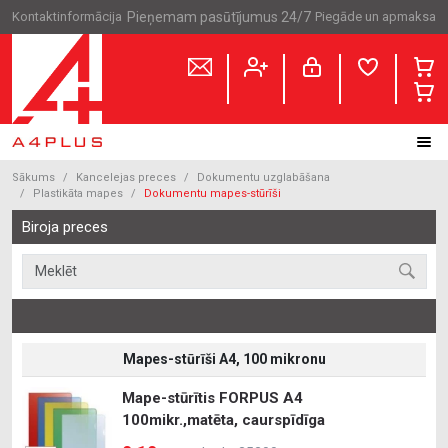
Kontaktinformācija
Pieņemam pasūtījumus 24/7
Piegāde un apmaksa
Sākums
Kancelejas preces
Dokumentu uzglabāšana
Plastikāta mapes
Dokumentu mapes-stūrīši
Biroja preces
Mapes-stūrīši A4, 100 mikronu
Mape-stūrītis FORPUS A4
100mikr.,matēta, caurspīdīga