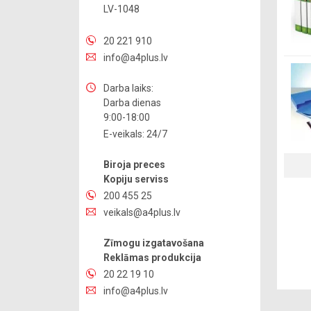
LV-1048
20 221 910
info@a4plus.lv
Darba laiks:
Darba dienas
9:00-18:00
E-veikals: 24/7
Biroja preces
Kopiju serviss
200 455 25
veikals@a4plus.lv
Zīmogu izgatavošana
Reklāmas produkcija
20 22 19 10
info@a4plus.lv