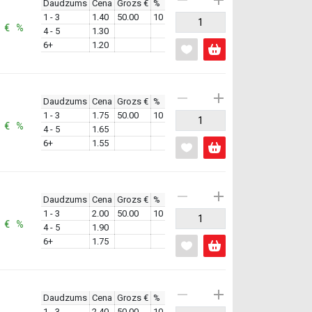
Daudzums
Cena
Grozs €
%
1 - 3
1.40
50.00
10
: € %
4 - 5
1.30
6+
1.20
Daudzums
Cena
Grozs €
%
1 - 3
1.75
50.00
10
: € %
4 - 5
1.65
6+
1.55
Daudzums
Cena
Grozs €
%
1 - 3
2.00
50.00
10
: € %
4 - 5
1.90
6+
1.75
Daudzums
Cena
Grozs €
%
1 - 3
2.40
50.00
10