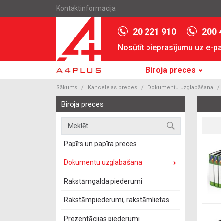
Kontaktinformācija
20 221 910
200 
Nosūtīt pieprasījumu uz e-p
Biroja preces
Sākums
Kancelejas preces
Dokumentu uzglabāšana
Biroja preces
Papīrs un papīra preces
Dokumentu uzglabāšana
Rakstāmgalda piederumi
Rakstāmpiederumi, rakstāmlietas
Prezentācijas piederumi