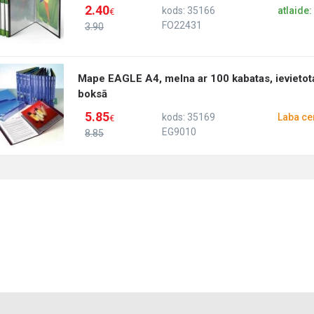
2.40
kods: 35166
atlaide
€
FO22431
3.90
Mape EAGLE A4, melna ar 100 kabatas, ievietot
boksā
5.85
kods: 35169
Laba ce
€
EG9010
8.85