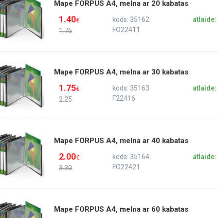
Mape FORPUS A4, melna ar 20 kabatas
1.40
kods: 35162
atlaide
€
FO22411
1.75
Mape FORPUS A4, melna ar 30 kabatas
1.75
kods: 35163
atlaide
€
F22416
2.25
Mape FORPUS A4, melna ar 40 kabatas
2.00
kods: 35164
atlaide
€
FO22421
3.30
Mape FORPUS A4, melna ar 60 kabatas