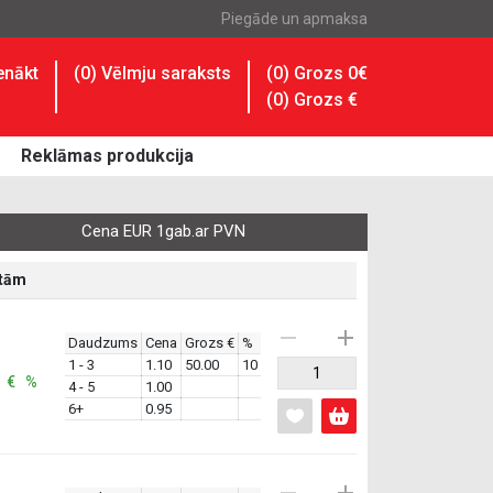
Piegāde un apmaksa
enākt
(
0
) Vēlmju saraksts
(0) Grozs 0€
(
0
) Grozs
€
Reklāmas produkcija
Cena EUR 1gab.ar PVN
atām
Daudzums
Cena
Grozs €
%
1 - 3
1.10
50.00
10
: € %
4 - 5
1.00
6+
0.95