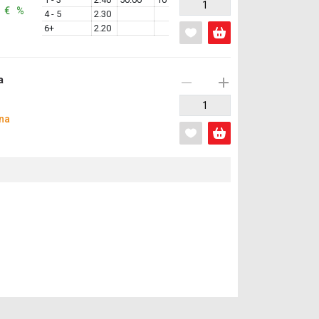
: € %
4 - 5
2.30
6+
2.20
a
na