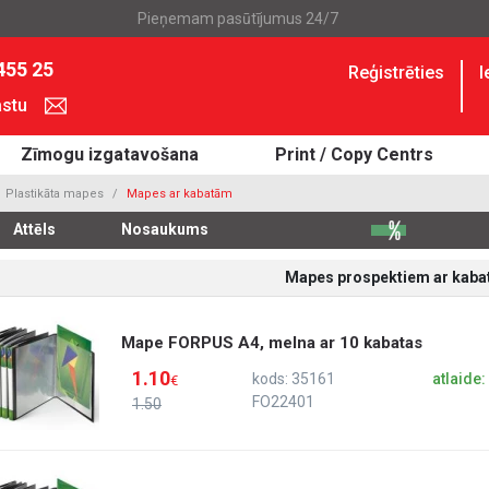
Pieņemam pasūtījumus 24/7
455 25
Reģistrēties
I
astu
Zīmogu izgatavošana
Print / Copy Centrs
Plastikāta mapes
Mapes ar kabatām
Attēls
Nosaukums
Mapes prospektiem ar kab
Mape FORPUS A4, melna ar 10 kabatas
1.10
kods: 35161
atlaide
€
FO22401
1.50