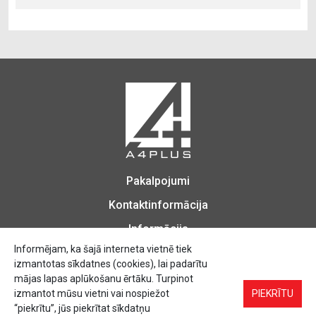
Pakalpojumi
Kontaktinformācija
Informācija
Informējam, ka šajā interneta vietnē tiek
izmantotas sīkdatnes (cookies), lai padarītu
mājas lapas aplūkošanu ērtāku. Turpinot
izmantot mūsu vietni vai nospiežot
Biroja Preces, Zīmogu izgatavošana, Printēšana, Kopēšana, Iesiešana,
PIEKRĪTU
Vizītkartes, Skrejlapas, Uzlīmes.
“piekrītu”, jūs piekrītat sīkdatņu