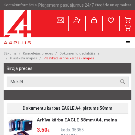
Kontaktinformācija
Pieņemam pasūtījumus 24/7
Piegāde un apmaksa
Sākums
Kancelejas preces
Dokumentu uzglabāšana
Plastikāta mapes
Plastikāta arhīva kārbas - mapes
Biroja preces
Dokumentu kārbas EAGLE A4, platums 58mm
Arhīva kārba EAGLE 58mm/A4, melna
3.50
kods: 35355
€