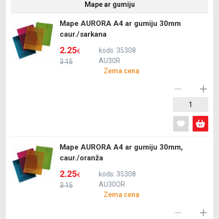
Mape ar gumiju
Mape AURORA A4 ar gumiju 30mm
caur./sarkana
2.25
kods: 35308
€
AU30R
3.15
Zema cena
Mape AURORA A4 ar gumiju 30mm,
caur./oranža
2.25
kods: 35308
€
AU30OR
3.15
Zema cena