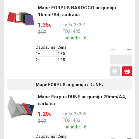
Mape FORPUS BAROCCO ar gumiju
15mm/A4, sudraba
1.35
kods: 35301
€
FO21435
2.00
atlaide: €
Daudzums
Cena
1+
1.35
2+
1.25
Mape FORPUS ar gumiju / DUNE /
Mape Forpus DUNE ar gumiju 20mm/A4,
sarkana
1.20
kods: 35306
€
FO21453
2.00
atlaide: €
Daudzums
Cena