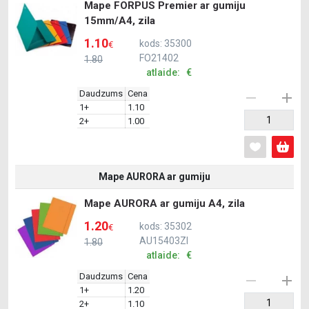
Mape FORPUS Premier ar gumiju
15mm/A4, zila
1.10
kods: 35300
€
FO21402
1.80
atlaide: €
Daudzums
Cena
1+
1.10
2+
1.00
Mape AURORA ar gumiju
Mape AURORA ar gumiju A4, zila
1.20
kods: 35302
€
AU15403ZI
1.80
atlaide: €
Daudzums
Cena
1+
1.20
2+
1.10