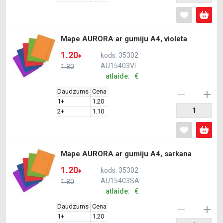
Mape AURORA ar gumiju A4, violeta
1.20
kods: 35302
€
AU15403VI
1.80
atlaide: €
Daudzums
Cena
1+
1.20
2+
1.10
Mape AURORA ar gumiju A4, sarkana
1.20
kods: 35302
€
AU15403SA
1.80
atlaide: €
Daudzums
Cena
1+
1.20