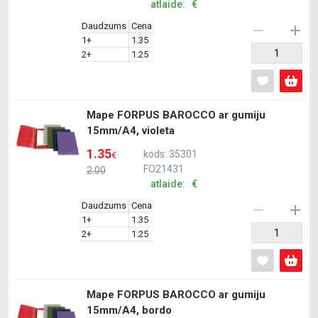
atlaide: €
Daudzums
Cena
1+
1.35
2+
1.25
Mape FORPUS BAROCCO ar gumiju
15mm/A4, violeta
1.35
kods: 35301
€
FO21431
2.00
atlaide: €
Daudzums
Cena
1+
1.35
2+
1.25
Mape FORPUS BAROCCO ar gumiju
15mm/A4, bordo