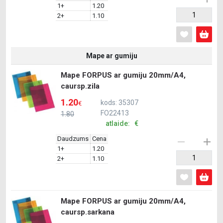
1+
1.20
2+
1.10
Mape ar gumiju
Mape FORPUS ar gumiju 20mm/A4,
caursp.zila
1.20
kods: 35307
€
FO22413
1.80
atlaide: €
Daudzums
Cena
1+
1.20
2+
1.10
Mape FORPUS ar gumiju 20mm/A4,
caursp.sarkana