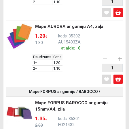
2+
1.10
Mape AURORA ar gumiju A4, zaļa
1.20
kods: 35302
€
AU15403ZA
1.80
atlaide: €
Daudzums
Cena
1+
1.20
2+
1.10
Mape FORPUS ar gumiju / BAROCCO /
Mape FORPUS BAROCCO ar gumiju
15mm/A4, zila
1.35
kods: 35301
€
FO21432
2.00