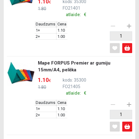
1.10
kods: 35300
€
FO21401
1.80
atlaide: €
Daudzums
Cena
1+
1.10
2+
1.00
Mape FORPUS Premier ar gumiju
15mm/A4, pelēka
1.10
kods: 35300
€
FO21405
1.80
atlaide: €
Daudzums
Cena
1+
1.10
2+
1.00