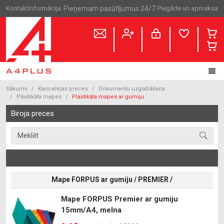
Kontaktinformācija
Pieņemam pasūtījumus 24/7
Piegāde un apmaksa
Sākums
Kancelejas preces
Dokumentu uzglabāšana
Plastikāta mapes
Plastikāta mapes ar gumiju
Biroja preces
Mape FORPUS ar gumiju / PREMIER /
Mape FORPUS Premier ar gumiju
15mm/A4, melna