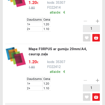
1.20
kods: 35307
€
FO22414
1.80
atlaide: €
Daudzums
Cena
1+
1.20
2+
1.10
Mape F0RPUS ar gumiju 20mm/A4,
caursp.zaļa
1.20
kods: 35307
€
FO22412
1.80
atlaide: €
Daudzums
Cena
1+
1.20
2+
1.10