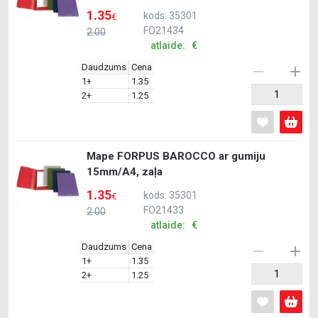
1.35
kods: 35301
€
FO21434
2.00
atlaide: €
Daudzums
Cena
1+
1.35
2+
1.25
Mape FORPUS BAROCCO ar gumiju
15mm/A4, zaļa
1.35
kods: 35301
€
FO21433
2.00
atlaide: €
Daudzums
Cena
1+
1.35
2+
1.25