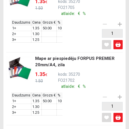
1.35
kods: 35270
€
FO21705
1.50
atlaide: € %
Daudzums
Cena
Grozs €
%
1+
1.35
50.00
10
2+
1.30
3+
1.25
Mape ar piespiedēju FORPUS PREMIER
20mm/A4, zila
1.35
kods: 35270
€
FO21702
1.50
atlaide: € %
Daudzums
Cena
Grozs €
%
1+
1.35
50.00
10
2+
1.30
3+
1.25