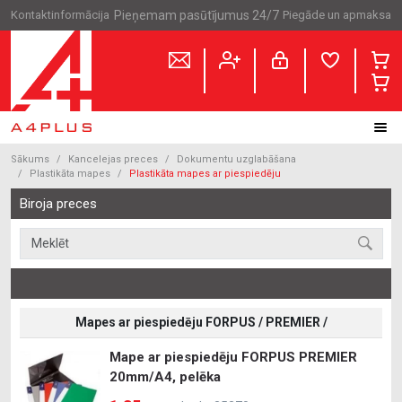
Kontaktinformācija
Pieņemam pasūtījumus 24/7
Piegāde un apmaksa
Sākums
Kancelejas preces
Dokumentu uzglabāšana
Plastikāta mapes
Plastikāta mapes ar piespiedēju
Biroja preces
Mapes ar piespiedēju FORPUS / PREMIER /
Mape ar piespiedēju FORPUS PREMIER
20mm/A4, pelēka