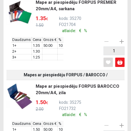
Mape ar piespiedēju FORPUS PREMIER
20mm/A4, sarkana
1.35
kods: 35270
€
FO21704
1.50
atlaide: € %
Daudzums
Cena
Grozs €
%
1+
1.35
50.00
10
2+
1.30
3+
1.25
Mapes ar piespiedēju FORPUS / BAROCCO /
Mape ar piespiedēju FORPUS BAROCCO
20mm/A4, zila
1.50
kods: 35275
€
FO21732
2.00
atlaide: € %
Daudzums
Cena
Grozs €
%
1+
1.50
50.00
10