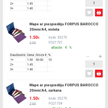
2+
1.45
3+
1.40
Mape ar piespiedēju FORPUS BAROCCO
20mm/A4, violeta
1.50
kods: 35275
€
FO21731
2.00
atlaide: € %
Daudzums
Cena
Grozs €
%
1+
1.50
50.00
10
2+
1.45
3+
1.40
Mape ar piespiedēju FORPUS BAROCCO
20mm/A4, sarkana
1.50
kods: 35275
€
FO21734
2.00