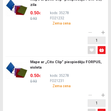
zila
0.50
kods: 35278
€
FO21232
0.93
Zema cena
Mape ar „Cito Clip” piespiedēju FORPUS,
violeta
0.50
kods: 35278
€
FO21231
0.93
Zema cena