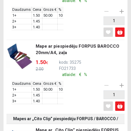
atlaide: € %
Daudzums
Cena
Grozs €
%
1+
1.50
50.00
10
2+
1.45
3+
1.40
Mape ar piespiedēju FORPUS BAROCCO
20mm/A4, zaļa
1.50
kods: 35275
€
FO21733
2.00
atlaide: € %
Daudzums
Cena
Grozs €
%
1+
1.50
50.00
10
2+
1.45
3+
1.40
Mapes ar „Cito Clip” piespiedēju FORPUS / BAROCCO /
Mape ar „Cito Clip” piespiedēju FORPUS,