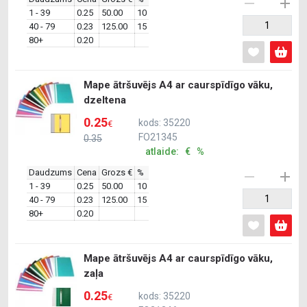
1 - 39
0.25
50.00
10
40 - 79
0.23
125.00
15
80+
0.20
Mape ātršuvējs A4 ar caurspīdīgo vāku,
dzeltena
0.25
kods: 35220
€
FO21345
0.35
atlaide: € %
Daudzums
Cena
Grozs €
%
1 - 39
0.25
50.00
10
40 - 79
0.23
125.00
15
80+
0.20
Mape ātršuvējs A4 ar caurspīdīgo vāku,
zaļa
0.25
kods: 35220
€