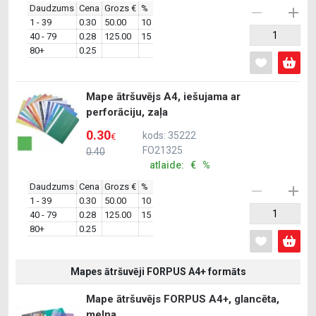
Daudzums
Cena
Grozs €
%
1 - 39
0.30
50.00
10
40 - 79
0.28
125.00
15
80+
0.25
Mape ātršuvējs A4, iešujama ar
perforāciju, zaļa
0.30
kods: 35222
€
FO21325
0.40
atlaide: € %
Daudzums
Cena
Grozs €
%
1 - 39
0.30
50.00
10
40 - 79
0.28
125.00
15
80+
0.25
Mapes ātršuvēji FORPUS A4+ formāts
Mape ātršuvējs FORPUS A4+, glancēta,
melna