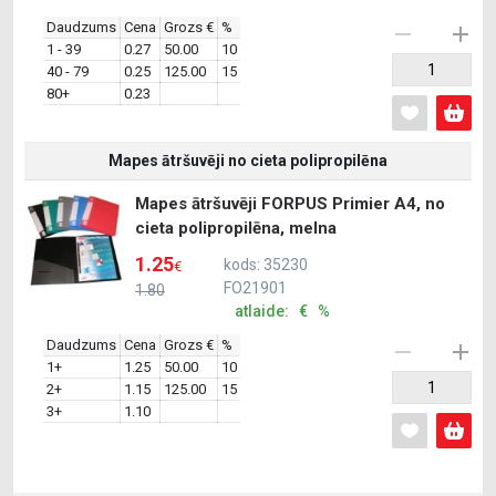
Daudzums
Cena
Grozs €
%
1 - 39
0.27
50.00
10
40 - 79
0.25
125.00
15
80+
0.23
Mapes ātršuvēji no cieta polipropilēna
Mapes ātršuvēji FORPUS Primier A4, no
cieta polipropilēna, melna
1.25
kods: 35230
€
FO21901
1.80
atlaide: € %
Daudzums
Cena
Grozs €
%
1+
1.25
50.00
10
2+
1.15
125.00
15
3+
1.10