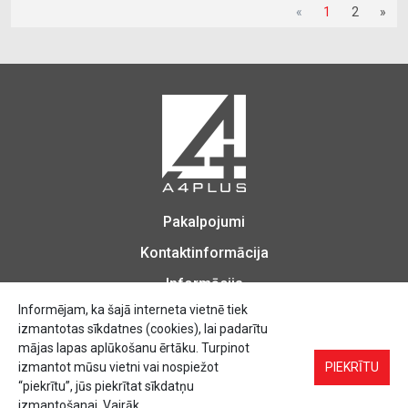
«
1
2
»
Pakalpojumi
Kontaktinformācija
Informācija
Informējam, ka šajā interneta vietnē tiek
izmantotas sīkdatnes (cookies), lai padarītu
mājas lapas aplūkošanu ērtāku. Turpinot
izmantot mūsu vietni vai nospiežot
Biroja Preces, Zīmogu izgatavošana, Printēšana, Kopēšana, Iesiešana,
PIEKRĪTU
Vizītkartes, Skrejlapas, Uzlīmes.
“piekrītu”, jūs piekrītat sīkdatņu
izmantošanai. Vairāk