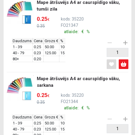
Mape ātršuvējs A4 ar caurspīdīgo vāku,
tumši zila
0.25
kods: 35220
€
FO21347
0.35
atlaide: € %
Daudzums
Cena
Grozs €
%
1 - 39
0.25
50.00
10
40 - 79
0.23
125.00
15
80+
0.20
Mape ātršuvējs A4 ar caurspīdīgo vāku,
sarkana
0.25
kods: 35220
€
FO21344
0.35
atlaide: € %
Daudzums
Cena
Grozs €
%
1 - 39
0.25
50.00
10
40 - 79
0.23
125.00
15