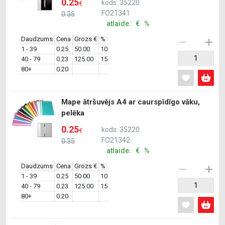
0.25
kods: 35220
€
FO21341
0.35
atlaide: € %
Daudzums
Cena
Grozs €
%
1 - 39
0.25
50.00
10
40 - 79
0.23
125.00
15
80+
0.20
Mape ātršuvējs A4 ar caurspīdīgo vāku,
pelēka
0.25
kods: 35220
€
FO21342
0.35
atlaide: € %
Daudzums
Cena
Grozs €
%
1 - 39
0.25
50.00
10
40 - 79
0.23
125.00
15
80+
0.20