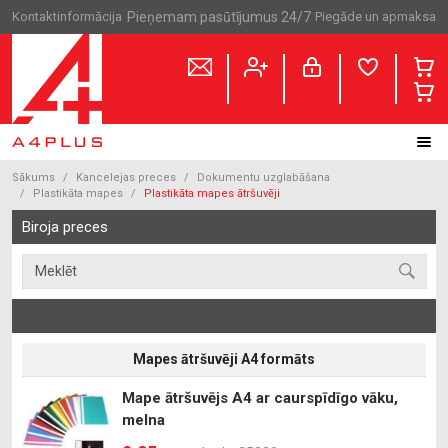
Kontaktinformācija
Pieņemam pasūtījumus 24/7
Piegāde un apmaksa
Sākums
Kancelejas preces
Dokumentu uzglabāšana
Plastikāta mapes
Plastikāta mapes ātršuvēji
Biroja preces
Mapes ātršuvēji A4 formāts
Mape ātršuvējs A4 ar caurspīdīgo vāku,
melna