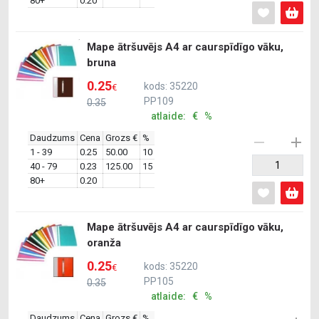
80+
0.20
Mape ātršuvējs A4 ar caurspīdīgo vāku,
bruna
0.25
kods: 35220
€
PP109
0.35
atlaide: € %
Daudzums
Cena
Grozs €
%
1 - 39
0.25
50.00
10
40 - 79
0.23
125.00
15
80+
0.20
Mape ātršuvējs A4 ar caurspīdīgo vāku,
oranža
0.25
kods: 35220
€
PP105
0.35
atlaide: € %
Daudzums
Cena
Grozs €
%