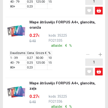
40 - 79
0.25
125.00
15
80+
0.23
Mape ātršuvējs FORPUS A4+, glancēta,
oranža
0.27
kods: 35225
€
FO21335
0.40
atlaide: € %
Daudzums
Cena
Grozs €
%
1 - 39
0.27
50.00
10
40 - 79
0.25
125.00
15
80+
0.23
Mape ātršuvējs FORPUS A4+, glancēta,
zaļa
0.27
kods: 35225
€
FO21336
0.40
atlaide: € %