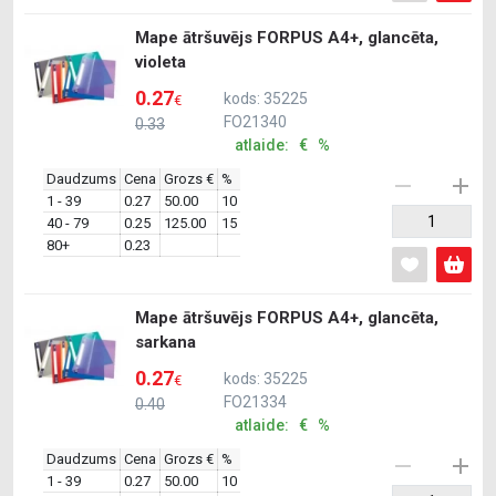
Mape ātršuvējs FORPUS A4+, glancēta,
violeta
0.27
kods: 35225
€
FO21340
0.33
atlaide: € %
Daudzums
Cena
Grozs €
%
1 - 39
0.27
50.00
10
40 - 79
0.25
125.00
15
80+
0.23
Mape ātršuvējs FORPUS A4+, glancēta,
sarkana
0.27
kods: 35225
€
FO21334
0.40
atlaide: € %
Daudzums
Cena
Grozs €
%
1 - 39
0.27
50.00
10