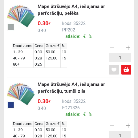
Mape ātršuvējs A4, iešujama ar
perforāciju, pelēka
0.30
kods: 35222
€
PP202
0.40
atlaide: € %
Daudzums
Cena
Grozs €
%
1 - 39
0.30
50.00
10
40 - 79
0.28
125.00
15
80+
0.25
Mape ātršuvējs A4, iešujama ar
perforāciju, tumši zila
0.30
kods: 35222
€
FO21326
0.40
atlaide: € %
Daudzums
Cena
Grozs €
%
1 - 39
0.30
50.00
10
40 - 79
0.28
125.00
15