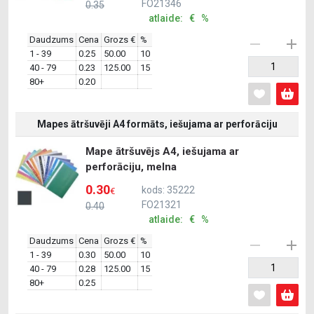
FO21346
0.35
atlaide: € %
Daudzums
Cena
Grozs €
%
1 - 39
0.25
50.00
10
40 - 79
0.23
125.00
15
80+
0.20
Mapes ātršuvēji A4 formāts, iešujama ar perforāciju
Mape ātršuvējs A4, iešujama ar
perforāciju, melna
0.30
kods: 35222
€
FO21321
0.40
atlaide: € %
Daudzums
Cena
Grozs €
%
1 - 39
0.30
50.00
10
40 - 79
0.28
125.00
15
80+
0.25