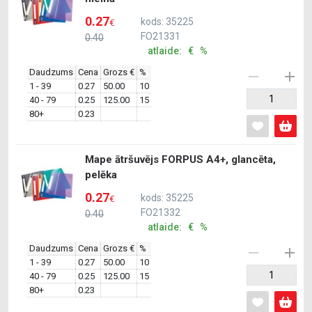
0.27
kods: 35225
€
FO21331
0.40
atlaide: € %
Daudzums
Cena
Grozs €
%
1 - 39
0.27
50.00
10
40 - 79
0.25
125.00
15
80+
0.23
Mape ātršuvējs FORPUS A4+, glancēta,
pelēka
0.27
kods: 35225
€
FO21332
0.40
atlaide: € %
Daudzums
Cena
Grozs €
%
1 - 39
0.27
50.00
10
40 - 79
0.25
125.00
15
80+
0.23