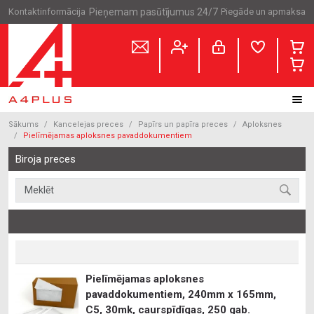
Kontaktinformācija
Pieņemam pasūtījumus 24/7
Piegāde un apmaksa
Sākums
Kancelejas preces
Papīrs un papīra preces
Aploksnes
Pielīmējamas aploksnes pavaddokumentiem
Biroja preces
Pielīmējamas aploksnes
pavaddokumentiem, 240mm x 165mm,
C5, 30mk, caurspīdīgas, 250 gab.