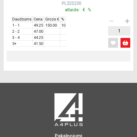
PL325230
atlaide: € %
Daudzums
Cena
Grozs €
%
1 - 1
49.25
150.00
10
2 - 2
47.00
3 - 4
44.25
5+
41.50
Pakalpojumi