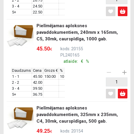
2 - 2
26.75
3 - 4
24.50
5+
22.50
Pielīmējamas aploksnes
pavaddokumentiem, 240mm x 165mm,
C5, 30mk, caurspīdīga, 1000 gab.
45.50
kods: 20155
€
PL240165
atlaide: € %
Daudzums
Cena
Grozs €
%
1 - 1
45.50
150.00
10
2 - 2
42.00
3 - 4
39.50
5+
36.75
Pielīmējamas aploksnes
pavaddokumentiem, 325mm x 235mm,
C4, 30mk, caurspīdīgas, 500 gab.
49.25
kods: 20154
€