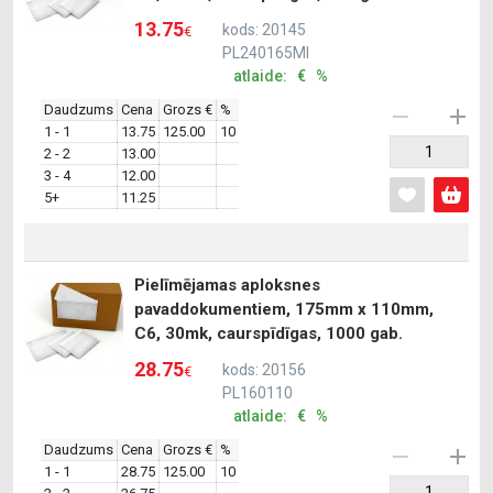
13.75
kods: 20145
€
PL240165MI
atlaide: € %
Daudzums
Cena
Grozs €
%
1 - 1
13.75
125.00
10
2 - 2
13.00
3 - 4
12.00
5+
11.25
Pielīmējamas aploksnes
pavaddokumentiem, 175mm x 110mm,
C6, 30mk, caurspīdīgas, 1000 gab.
28.75
kods: 20156
€
PL160110
atlaide: € %
Daudzums
Cena
Grozs €
%
1 - 1
28.75
125.00
10