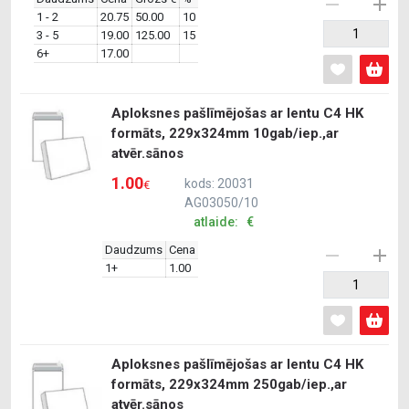
1 - 2
20.75
50.00
10
3 - 5
19.00
125.00
15
6+
17.00
Aploksnes pašlīmējošas ar lentu C4 HK
formāts, 229x324mm 10gab/iep.,ar
atvēr.sānos
1.00
kods: 20031
€
AG03050/10
atlaide: €
Daudzums
Cena
1+
1.00
Aploksnes pašlīmējošas ar lentu C4 HK
formāts, 229x324mm 250gab/iep.,ar
atvēr.sānos