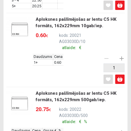
3 - 4
22.50
5+
20.25
Aploksnes pašlīmējošas ar lentu C5 HK
formāts, 162x229mm 10gab/iep.
0.60
kods: 20021
€
AG03030D/10
atlaide: €
Daudzums
Cena
1+
0.60
Aploksnes pašlīmējošas ar lentu C5 HK
formāts, 162x229mm 500gab/iep.
20.75
kods: 20022
€
AG03030D/500
atlaide: € %
Daudzums
Cena
Grozs €
%