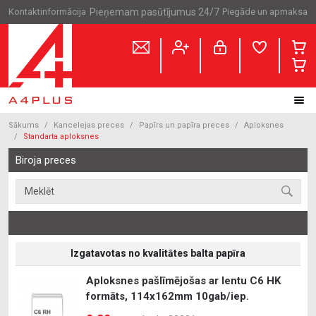
Kontaktinformācija
Pieņemam pasūtījumus 24/7
Piegāde un apmaksa
Sākums
Kancelejas preces
Papīrs un papīra preces
Aploksnes
Standarta aploksnes
Biroja preces
Izgatavotas no kvalitātes balta papīra
Aploksnes pašlīmējošas ar lentu C6 HK
formāts, 114x162mm 10gab/iep.