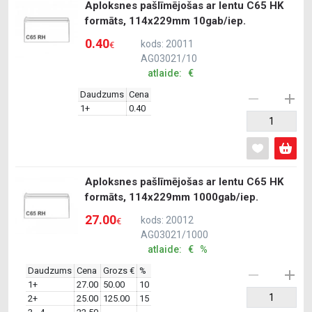
Aploksnes pašlīmējošas ar lentu C65 HK
formāts, 114x229mm 10gab/iep.
0.40
kods: 20011
€
AG03021/10
atlaide: €
Daudzums
Cena
1+
0.40
Aploksnes pašlīmējošas ar lentu C65 HK
formāts, 114x229mm 1000gab/iep.
27.00
kods: 20012
€
AG03021/1000
atlaide: € %
Daudzums
Cena
Grozs €
%
1+
27.00
50.00
10
2+
25.00
125.00
15