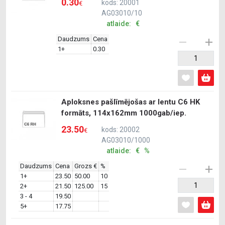
0.30
kods: 20001
€
AG03010/10
atlaide: €
Daudzums
Cena
1+
0.30
Aploksnes pašlīmējošas ar lentu C6 HK
formāts, 114x162mm 1000gab/iep.
23.50
kods: 20002
€
AG03010/1000
atlaide: € %
Daudzums
Cena
Grozs €
%
1+
23.50
50.00
10
2+
21.50
125.00
15
3 - 4
19.50
5+
17.75