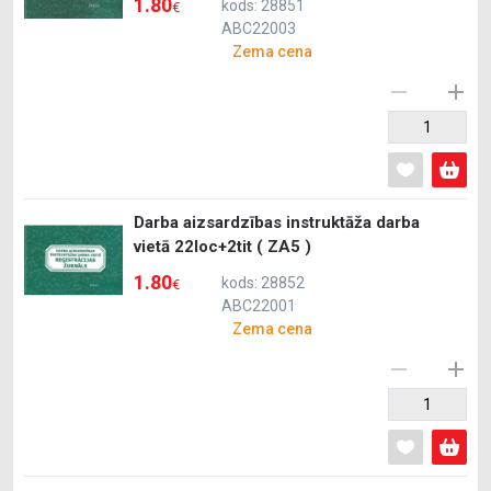
1.80
kods: 28851
€
ABC22003
Zema cena
Darba aizsardzības instruktāža darba
vietā 22loc+2tit ( ZA5 )
1.80
kods: 28852
€
ABC22001
Zema cena