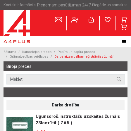
Kontaktinformācija
Pieņemam pasūtījumus 24/7
Piegāde un apmaksa
Sākums
Kancelejas preces
Papīrs un papīra preces
Grāmatvedības veidlapas
Darba aizsardzības reģistrācijas žurnāli
Biroja preces
Darba drošība
Ugunsdroš.instruktāžu uzskaites žurnāls
23loc+1tit ( ZA5 )