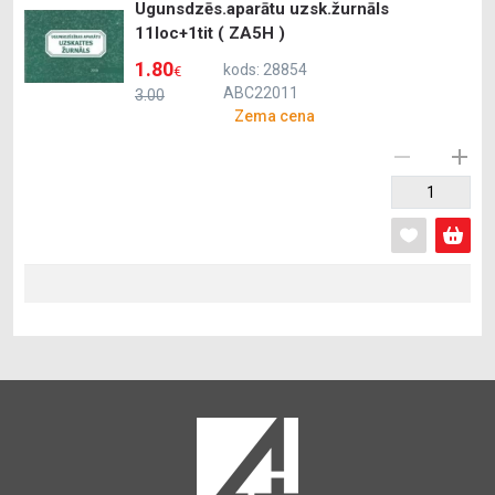
Ugunsdzēs.aparātu uzsk.žurnāls
11loc+1tit ( ZA5H )
1.80
kods: 28854
€
ABC22011
3.00
Zema cena