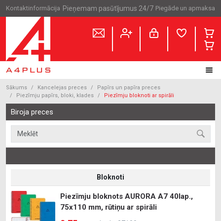
Kontaktinformācija
Pieņemam pasūtījumus 24/7
Piegāde un apmaksa
Sākums
Kancelejas preces
Papīrs un papīra preces
Piezīmju papīrs, bloki, klades
Piezīmju bloknoti ar spirāli
Biroja preces
Bloknoti
Piezīmju bloknots AURORA A7 40lap.,
75x110 mm, rūtiņu ar spirāli