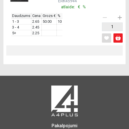
ERK45944
atlaide: € %
Daudzums
Cena
Grozs €
%
1 - 3
2.65
50.00
10
3 - 4
2.45
5+
2.25
Pakalpojumi