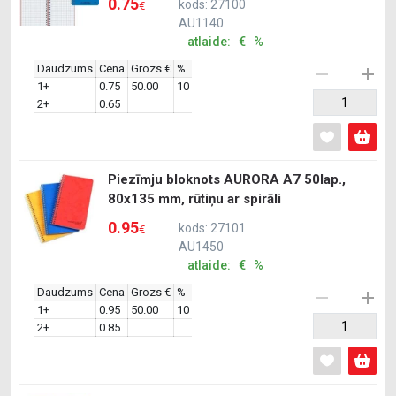
0.75
kods: 27100
€
AU1140
atlaide: € %
Daudzums
Cena
Grozs €
%
1+
0.75
50.00
10
2+
0.65
Piezīmju bloknots AURORA A7 50lap.,
80x135 mm, rūtiņu ar spirāli
0.95
kods: 27101
€
AU1450
atlaide: € %
Daudzums
Cena
Grozs €
%
1+
0.95
50.00
10
2+
0.85