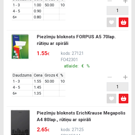
1 - 3
1.00
50.00
10
4 - 5
0.90
6+
0.80
Piezīmju bloknots FORPUS A5 70lap.
rūtiņu ar spirāli
1.55
kods: 27121
€
FO42301
atlaide: € %
Daudzums
Cena
Grozs €
%
1 - 3
1.55
50.00
10
4 - 5
1.45
6+
1.35
Piezīmju bloknots ErichKrause Megapolis
A4 80lap., rūtiņu ar spirāli
2.65
kods: 27125
€