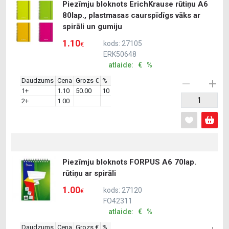
Piezīmju bloknots ErichKrause rūtiņu A6
80lap., plastmasas caurspīdīgs vāks ar
spirāli un gumiju
1.10
kods: 27105
€
ERK50648
atlaide: € %
Daudzums
Cena
Grozs €
%
1+
1.10
50.00
10
2+
1.00
Piezīmju bloknots FORPUS A6 70lap.
rūtiņu ar spirāli
1.00
kods: 27120
€
FO42311
atlaide: € %
Daudzums
Cena
Grozs €
%