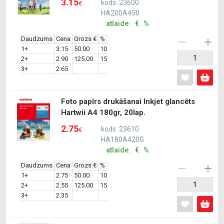
3.15
kods: 23600
€
HA200A450
atlaide: € %
Daudzums
Cena
Grozs €
%
1+
3.15
50.00
10
2+
2.90
125.00
15
3+
2.65
Foto papīrs drukāšanai Inkjet glancēts
Hartwii A4 180gr, 20lap.
2.75
kods: 23610
€
HA180A420G
atlaide: € %
Daudzums
Cena
Grozs €
%
1+
2.75
50.00
10
2+
2.55
125.00
15
3+
2.35