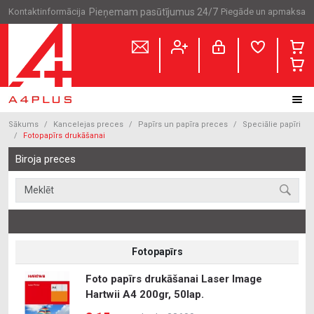
Kontaktinformācija
Pieņemam pasūtījumus 24/7
Piegāde un apmaksa
Sākums
Kancelejas preces
Papīrs un papīra preces
Speciālie papīri
Fotopapīrs drukāšanai
Biroja preces
Fotopapīrs
Foto papīrs drukāšanai Laser Image
Hartwii A4 200gr, 50lap.