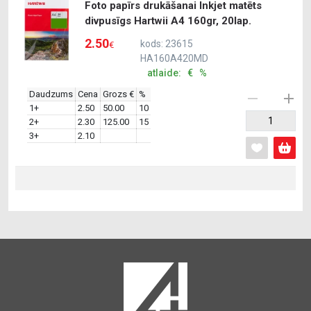
Foto papīrs drukāšanai Inkjet matēts
divpusīgs Hartwii A4 160gr, 20lap.
2.50
kods: 23615
€
HA160A420MD
atlaide: € %
Daudzums
Cena
Grozs €
%
1+
2.50
50.00
10
2+
2.30
125.00
15
3+
2.10