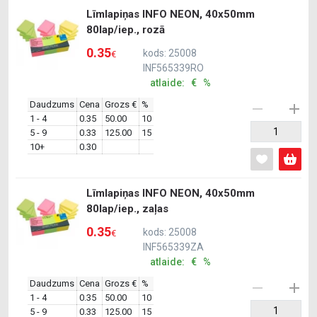
Līmlapiņas INFO NEON, 40x50mm
80lap/iep., rozā
0.35
kods: 25008
€
INF565339RO
atlaide: € %
Daudzums
Cena
Grozs €
%
1 - 4
0.35
50.00
10
5 - 9
0.33
125.00
15
10+
0.30
Līmlapiņas INFO NEON, 40x50mm
80lap/iep., zaļas
0.35
kods: 25008
€
INF565339ZA
atlaide: € %
Daudzums
Cena
Grozs €
%
1 - 4
0.35
50.00
10
5 - 9
0.33
125.00
15