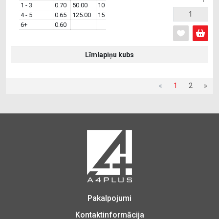
1 - 3
0.70
50.00
10
4 - 5
0.65
125.00
15
6+
0.60
Līmlapiņu kubs
«
1
2
»
Pakalpojumi
Kontaktinformācija