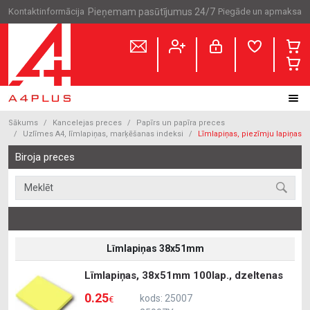
Kontaktinformācija
Pieņemam pasūtījumus 24/7
Piegāde un apmaksa
Sākums
Kancelejas preces
Papīrs un papīra preces
Uzlīmes A4, līmlapiņas, marķēšanas indeksi
Līmlapiņas, piezīmju lapiņas
Biroja preces
Līmlapiņas 38x51mm
Līmlapiņas, 38x51mm 100lap., dzeltenas
0.25
kods: 25007
€