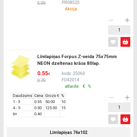
PR08520
5.00
Akcija
Līmlapiņas Forpus Z-veida 75x75mm
NEON dzeltenas krāsa 80lap.
0.55
kods: 25060
€
FO42014
0.70
atlaide: € %
Daudzums
Cena
Grozs €
%
1 - 3
0.55
50.00
10
4 - 5
0.50
125.00
15
6+
0.40
Līmlapiņas 76x102