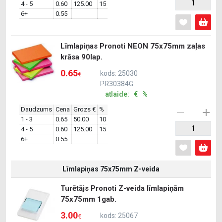
4 - 5
0.60
125.00
15
6+
0.55
Līmlapiņas Pronoti NEON 75x75mm zaļas
krāsa 90lap.
0.65
kods: 25030
€
PR30384G
atlaide: € %
Daudzums
Cena
Grozs €
%
1 - 3
0.65
50.00
10
4 - 5
0.60
125.00
15
6+
0.55
Līmlapiņas 75x75mm Z-veida
Turētājs Pronoti Z-veida līmlapiņām
75x75mm 1gab.
3.00
kods: 25067
€