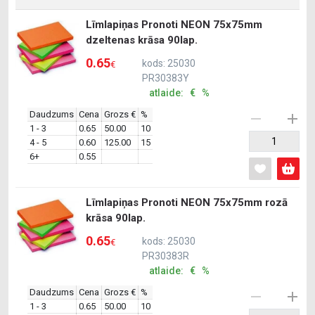
Līmlapiņas Pronoti NEON 75x75mm
dzeltenas krāsa 90lap.
0.65
kods: 25030
€
PR30383Y
atlaide: € %
Daudzums
Cena
Grozs €
%
1 - 3
0.65
50.00
10
4 - 5
0.60
125.00
15
6+
0.55
Līmlapiņas Pronoti NEON 75x75mm rozā
krāsa 90lap.
0.65
kods: 25030
€
PR30383R
atlaide: € %
Daudzums
Cena
Grozs €
%
1 - 3
0.65
50.00
10