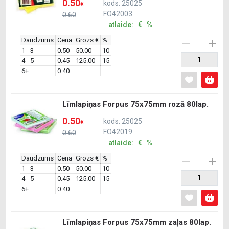
0.50
kods: 25025
€
FO42003
0.60
atlaide: € %
Daudzums
Cena
Grozs €
%
1 - 3
0.50
50.00
10
4 - 5
0.45
125.00
15
6+
0.40
Līmlapiņas Forpus 75x75mm rozā 80lap.
0.50
kods: 25025
€
FO42019
0.60
atlaide: € %
Daudzums
Cena
Grozs €
%
1 - 3
0.50
50.00
10
4 - 5
0.45
125.00
15
6+
0.40
Līmlapiņas Forpus 75x75mm zaļas 80lap.