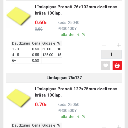
Līmlapiņas Pronoti 76x102mm dzeltenas
krāsa 100lap.
0.60
kods: 25040
€
PR30400Y
0.80
atlaide: € %
Daudzums
Cena
Grozs €
%
1 - 3
0.60
50.00
10
4 - 5
0.55
125.00
15
6+
0.50
Līmlapiņas 76x127
Līmlapiņas Pronoti 127x75mm dzeltenas
krāsa 100lap.
0.70
kods: 25050
€
PR30500Y
atlaide: € %
Daudzums
Cena
Grozs €
%