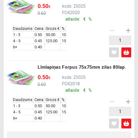
0.50
kods: 25025
€
FO42020
0.60
atlaide: € %
Daudzums
Cena
Grozs €
%
1 - 3
0.50
50.00
10
4 - 5
0.45
125.00
15
6+
0.40
Līmlapiņas Forpus 75x75mm zilas 80lap.
0.50
kods: 25025
€
FO42018
0.60
atlaide: € %
Daudzums
Cena
Grozs €
%
1 - 3
0.50
50.00
10
4 - 5
0.45
125.00
15
6+
0.40