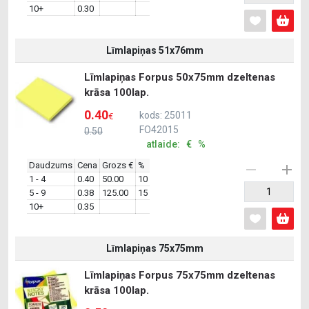
10+
0.30
Līmlapiņas 51x76mm
Līmlapiņas Forpus 50x75mm dzeltenas
krāsa 100lap.
0.40
kods: 25011
€
FO42015
0.50
atlaide: € %
Daudzums
Cena
Grozs €
%
1 - 4
0.40
50.00
10
5 - 9
0.38
125.00
15
10+
0.35
Līmlapiņas 75x75mm
Līmlapiņas Forpus 75x75mm dzeltenas
krāsa 100lap.