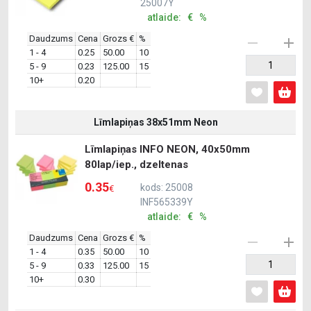
25007Y
atlaide: € %
Daudzums
Cena
Grozs €
%
1 - 4
0.25
50.00
10
5 - 9
0.23
125.00
15
10+
0.20
Līmlapiņas 38x51mm Neon
Līmlapiņas INFO NEON, 40x50mm
80lap/iep., dzeltenas
0.35
kods: 25008
€
INF565339Y
atlaide: € %
Daudzums
Cena
Grozs €
%
1 - 4
0.35
50.00
10
5 - 9
0.33
125.00
15
10+
0.30