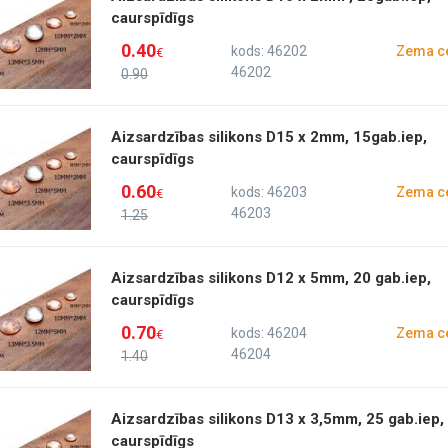
caurspīdīgs
0.40
kods: 46202
Zema c
€
46202
0.90
Aizsardzības silikons D15 x 2mm, 15gab.iep,
caurspīdīgs
0.60
kods: 46203
Zema c
€
46203
1.25
Aizsardzības silikons D12 x 5mm, 20 gab.iep,
caurspīdīgs
0.70
kods: 46204
Zema c
€
46204
1.40
Aizsardzības silikons D13 x 3,5mm, 25 gab.iep,
caurspīdīgs