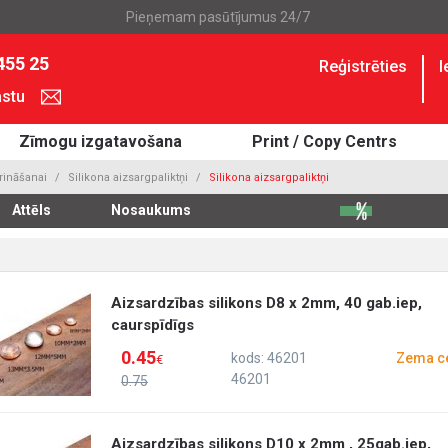
Pieņemam pasūtījumus 24/7
455 25
Reģistrēties
I
astu
Zīmogu izgatavošana
Print / Copy Centrs
rināšanai
Silikona aizsargpaliktņi
Silikona aizsargpaliktņi
Attēls
Nosaukums
Aizsardzības silikons D8 x 2mm, 40 gab.iep,
caurspīdīgs
0.45
kods: 46201
Zema c
€
46201
0.75
Aizsardzības silikons D10 x 2mm , 25gab.iep,