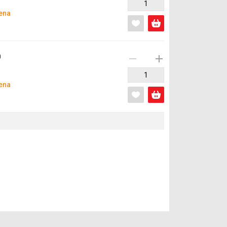
ena
0
ena