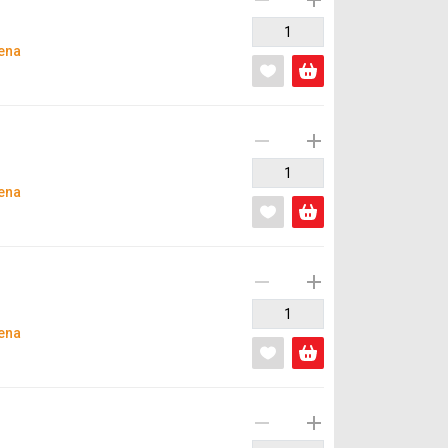
ena
ena
ena