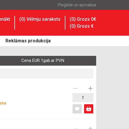
Piegāde un apmaksa
enākt
(
0
) Vēlmju saraksts
(0) Grozs 0€
(
0
) Grozs
€
Reklāmas produkcija
Cena EUR 1gab.ar PVN
ena