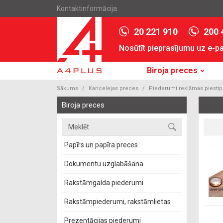
Kontaktinformācija
20 221 910
200 
Nosūtīt pieprasījumu uz e-p
Biroja preces
Sākums
Kancelejas preces
Piederumi reklāmas piestip
Biroja preces
Papīrs un papīra preces
Dokumentu uzglabāšana
Rakstāmgalda piederumi
Rakstāmpiederumi, rakstāmlietas
Prezentācijas piederumi