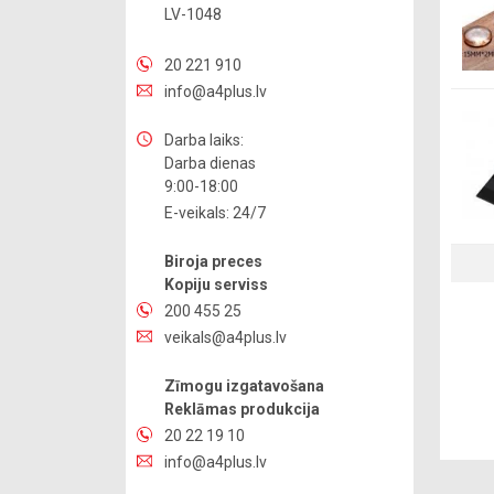
LV-1048
20 221 910
info@a4plus.lv
Darba laiks:
Darba dienas
9:00-18:00
E-veikals: 24/7
Biroja preces
Kopiju serviss
200 455 25
veikals@a4plus.lv
Zīmogu izgatavošana
Reklāmas produkcija
20 22 19 10
info@a4plus.lv