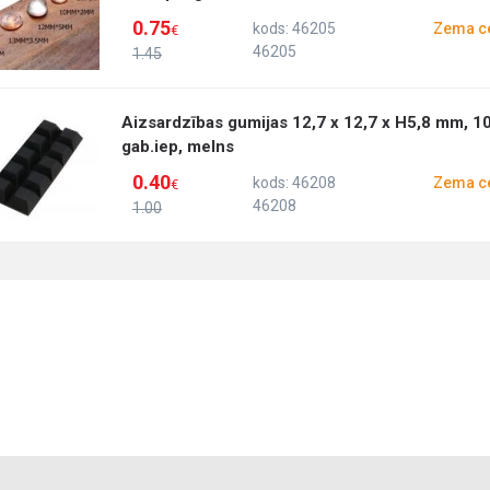
0.75
kods: 46205
Zema c
€
46205
1.45
Aizsardzības gumijas 12,7 x 12,7 x H5,8 mm, 1
gab.iep, melns
0.40
kods: 46208
Zema c
€
46208
1.00