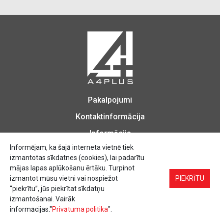
Pakalpojumi
Kontaktinformācija
Informācija
Informējam, ka šajā interneta vietnē tiek
izmantotas sīkdatnes (cookies), lai padarītu
mājas lapas aplūkošanu ērtāku. Turpinot
izmantot mūsu vietni vai nospiežot
Biroja Preces, Zīmogu izgatavošana, Printēšana, Kopēšana, Iesiešana,
PIEKRĪTU
Vizītkartes, Skrejlapas, Uzlīmes.
“piekrītu”, jūs piekrītat sīkdatņu
izmantošanai. Vairāk
informācijas."
Privātuma politika
".