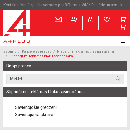
Kontaktinformācija
Pieņemam pasūtījumus 24/7
Piegāde un apmaksa
Sākums
Kancelejas preces
Piederumi reklāmas piestiprināšanai
Stiprinājumi reklāmas bloku savienošanai
Biroja preces
Stiprinājumi reklāmas bloku savienošanai
Savienojošie gredzeni
Savienojuma skrūve