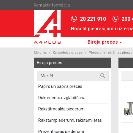
Kontaktinformācija
20 221 910
200 
Nosūtīt pieprasījumu uz e-p
Biroja preces
Sākums
Kancelejas preces
Piederumi reklāmas piestip
Biroja preces
Papīrs un papīra preces
Dokumentu uzglabāšana
Rakstāmgalda piederumi
Rakstāmpiederumi, rakstāmlietas
Prezentācijas piederumi