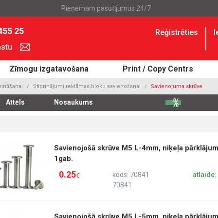
Pieņemam pasūtījumus 24/7
455 25
Reģistrēties
I
astu
Zīmogu izgatavošana
Print / Copy Centrs
rināšanai
Stiprinājumi reklāmas bloku savienošanai
Savienojuma skrūve
Attēls
Nosaukums
Savienojošā skrūve M5 L-4mm, niķeļa pārklājum
1gab.
0.25
kods: 70841
atlaide
€
70841
Savienojošā skrūve M5 L-5mm, niķeļa pārklājum