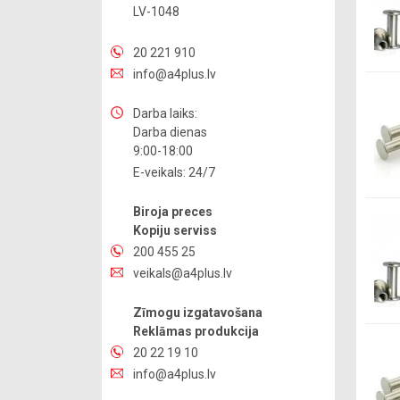
LV-1048
20 221 910
info@a4plus.lv
Darba laiks:
Darba dienas
9:00-18:00
E-veikals: 24/7
Biroja preces
Kopiju serviss
200 455 25
veikals@a4plus.lv
Zīmogu izgatavošana
Reklāmas produkcija
20 22 19 10
info@a4plus.lv