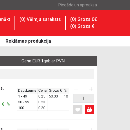
Piegāde un apmaksa
enākt
(
0
) Vēlmju saraksts
(0) Grozs 0€
(
0
) Grozs
€
Reklāmas produkcija
Cena EUR 1gab.ar PVN
s,
Daudzums
Cena
Grozs €
%
1 - 49
0.25
50.00
10
50 - 99
0.23
: € %
100+
0.20
s,