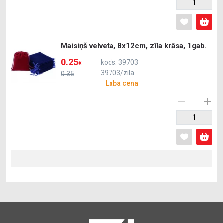
Maisiņš velveta, 8x12cm, zīla krāsa, 1gab.
0.25
kods: 39703
€
39703/zila
0.35
Laba cena