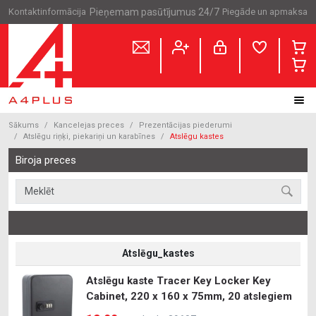
Kontaktinformācija
Pieņemam pasūtījumus 24/7
Piegāde un apmaksa
Sākums
Kancelejas preces
Prezentācijas piederumi
Atslēgu riņķi, piekariņi un karabīnes
Atslēgu kastes
Biroja preces
Atslēgu_kastes
Atslēgu kaste Tracer Key Locker Key
Cabinet, 220 x 160 x 75mm, 20 atslegiem