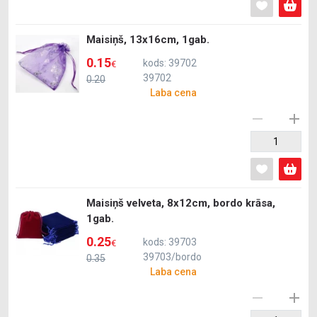
Maisiņš, 13x16cm, 1gab.
0.15
kods: 39702
€
39702
0.20
Laba cena
Maisiņš velveta, 8x12cm, bordo krāsa,
1gab.
0.25
kods: 39703
€
39703/bordo
0.35
Laba cena