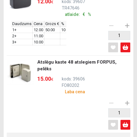
12.00
kods: 39607
€
TR47646
atlaide: € %
Daudzums
Cena
Grozs €
%
1+
12.00
50.00
10
2+
11.00
3+
10.00
Atslēgu kaste 48 atslegiem FORPUS,
pelēks
15.00
kods: 39606
€
FO80202
Laba cena