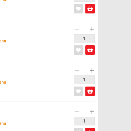
ena
ena
ena