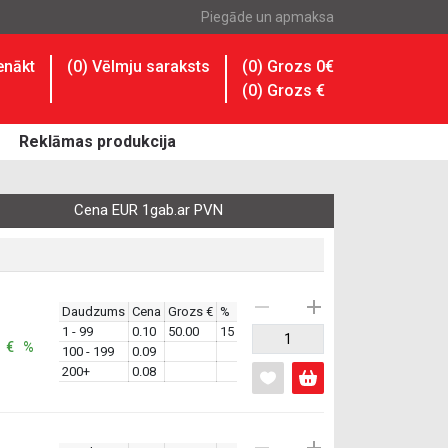
Piegāde un apmaksa
enākt
(
0
) Vēlmju saraksts
(0) Grozs 0€
(
0
) Grozs
€
Reklāmas produkcija
Cena EUR 1gab.ar PVN
Daudzums
Cena
Grozs €
%
1 - 99
0.10
50.00
15
: € %
100 - 199
0.09
200+
0.08