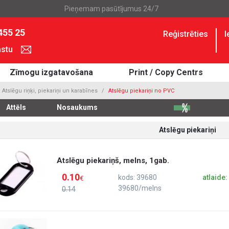
Pieņemam pasūtījumus 24/7
455 25
Reģistrēties
I
astu
Zīmogu izgatavošana
Print / Copy Centrs
Atslēgu riņķi, piekariņi un karabīnes
Atslēgu piekariņi no PVC
Attēls
Nosaukums
Atslēgu piekariņi
Atslēgu piekariņš, melns, 1gab.
0.10
kods: 39680
atlaide
€
39680/melns
0.14