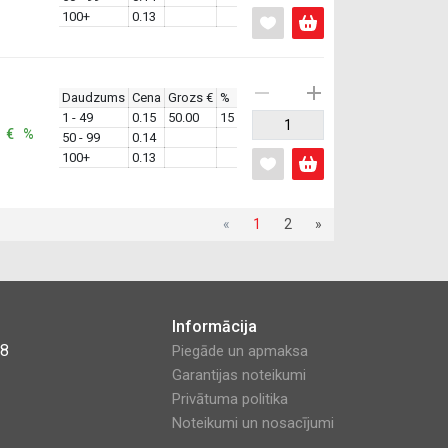
100+
0.13
Daudzums
Cena
Grozs €
%
1 - 49
0.15
50.00
15
: € %
50 - 99
0.14
100+
0.13
«
1
2
»
Informācija
48
Piegāde un apmaksa
Garantijas noteikumi
Privātuma politika
Noteikumi un nosacījumi