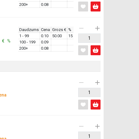
200+
0.08
Daudzums
Cena
Grozs €
%
1 - 99
0.10
50.00
15
: € %
100 - 199
0.09
200+
0.08
ena
ena