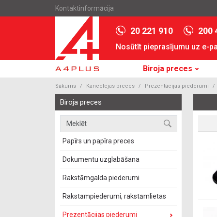
Kontaktinformācija
20 221 910
200 
Nosūtīt pieprasījumu uz e-p
Biroja preces
Sākums
Kancelejas preces
Prezentācijas piederumi
Biroja preces
Papīrs un papīra preces
Dokumentu uzglabāšana
Rakstāmgalda piederumi
Rakstāmpiederumi, rakstāmlietas
Prezentācijas piederumi