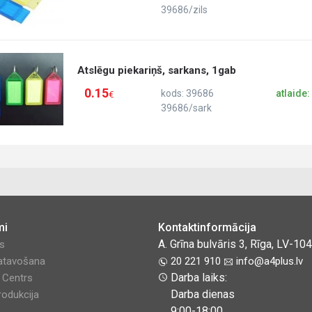
39686/zils
Atslēgu piekariņš, sarkans, 1gab
0.15
kods: 39686
atlaide
€
39686/sark
mi
Kontaktinformācija
A. Grīna bulvāris 3, Rīga, LV-10
es
atavošana
20 221 910
info@a4plus.lv
Darba laiks:
y Centrs
Darba dienas
odukcija
9:00-18:00