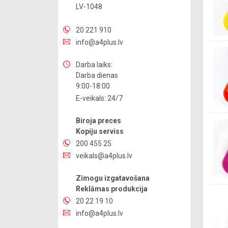
LV-1048
20 221 910
info@a4plus.lv
Darba laiks:
Darba dienas
9:00-18:00
E-veikals: 24/7
Biroja preces
Kopiju serviss
200 455 25
veikals@a4plus.lv
Zīmogu izgatavošana
Reklāmas produkcija
20 22 19 10
info@a4plus.lv