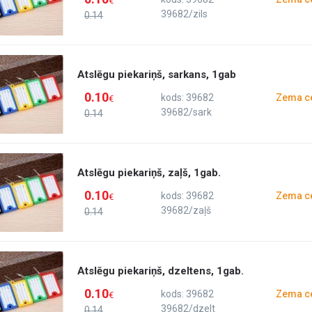
€
39682/zils
0.14
Atslēgu piekariņš, sarkans, 1gab
0.10
kods: 39682
Zema c
€
39682/sark
0.14
Atslēgu piekariņš, zaļš, 1gab.
0.10
kods: 39682
Zema c
€
39682/zaļš
0.14
Atslēgu piekariņš, dzeltens, 1gab.
0.10
kods: 39682
Zema c
€
39682/dzelt
0.14