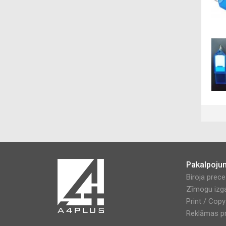
Pakalpoju
Biroja prec
Zīmogu izg
Print / Cop
Reklāmas pr