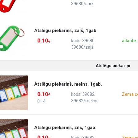
39680/sark
Atslēgu piekariņš, zaļš, 1gab.
0.10
kods: 39680
atlaide
€
39680/zaļš
Atslēgu piekariņi
Atslēgu piekariņš, melns, 1gab.
0.10
kods: 39682
Zema c
€
39682/melns
0.14
Atslēgu piekariņš, zils, 1gab.
0.10
kods: 39682
Zema c