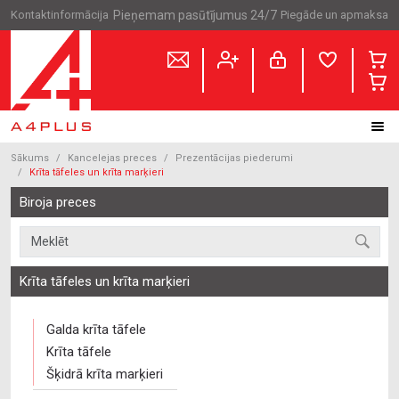
Kontaktinformācija
Pieņemam pasūtījumus 24/7
Piegāde un apmaksa
Sākums
Kancelejas preces
Prezentācijas piederumi
Krīta tāfeles un krīta marķieri
Biroja preces
Krīta tāfeles un krīta marķieri
Galda krīta tāfele
Krīta tāfele
Šķidrā krīta marķieri