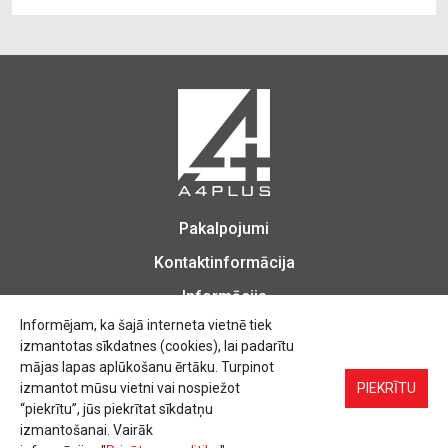
Pakalpojumi
Kontaktinformācija
Informācija
Informējam, ka šajā interneta vietnē tiek
izmantotas sīkdatnes (cookies), lai padarītu
mājas lapas aplūkošanu ērtāku. Turpinot
izmantot mūsu vietni vai nospiežot
Biroja Preces, Zīmogu izgatavošana, Printēšana, Kopēšana, Iesiešana,
PIEKRĪTU
Vizītkartes, Skrejlapas, Uzlīmes.
“piekrītu”, jūs piekrītat sīkdatņu
izmantošanai. Vairāk