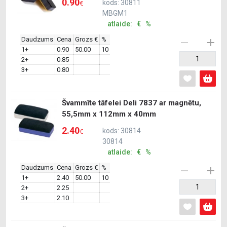
0.90
kods: 30811
€
MBGM1
atlaide: € %
Daudzums
Cena
Grozs €
%
1+
0.90
50.00
10
2+
0.85
3+
0.80
Švammīte tāfelei Deli 7837 ar magnētu,
55,5mm x 112mm x 40mm
2.40
kods: 30814
€
30814
atlaide: € %
Daudzums
Cena
Grozs €
%
1+
2.40
50.00
10
2+
2.25
3+
2.10