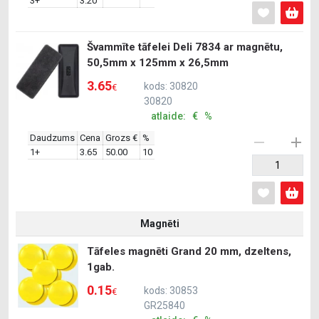
3+
3.20
Švammīte tāfelei Deli 7834 ar magnētu,
50,5mm x 125mm x 26,5mm
3.65
kods: 30820
€
30820
atlaide: € %
Daudzums
Cena
Grozs €
%
1+
3.65
50.00
10
Magnēti
Tāfeles magnēti Grand 20 mm, dzeltens,
1gab.
0.15
kods: 30853
€
GR25840