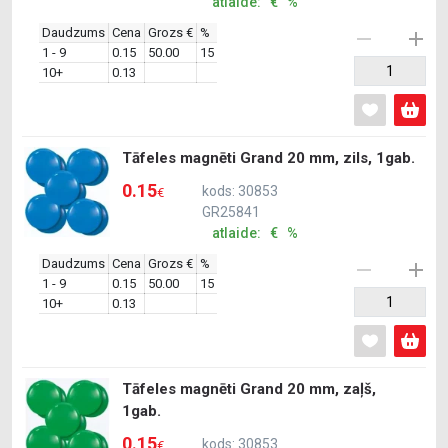
atlaide: € %
Daudzums
Cena
Grozs €
%
1 - 9
0.15
50.00
15
10+
0.13
Tāfeles magnēti Grand 20 mm, zils, 1gab.
0.15
kods: 30853
€
GR25841
atlaide: € %
Daudzums
Cena
Grozs €
%
1 - 9
0.15
50.00
15
10+
0.13
Tāfeles magnēti Grand 20 mm, zaļš,
1gab.
0.15
kods: 30853
€