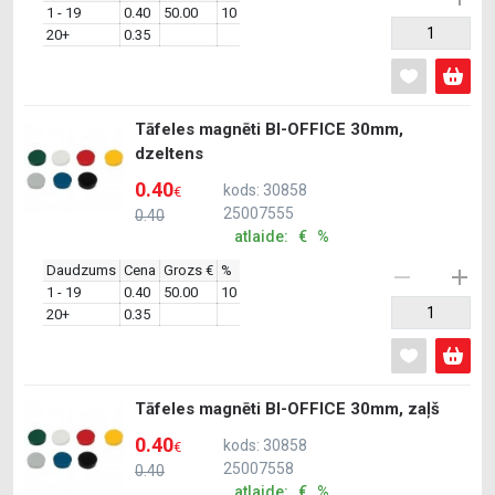
1 - 19
0.40
50.00
10
20+
0.35
Tāfeles magnēti BI-OFFICE 30mm,
dzeltens
0.40
kods: 30858
€
25007555
0.40
atlaide: € %
Daudzums
Cena
Grozs €
%
1 - 19
0.40
50.00
10
20+
0.35
Tāfeles magnēti BI-OFFICE 30mm, zaļš
0.40
kods: 30858
€
25007558
0.40
atlaide: € %