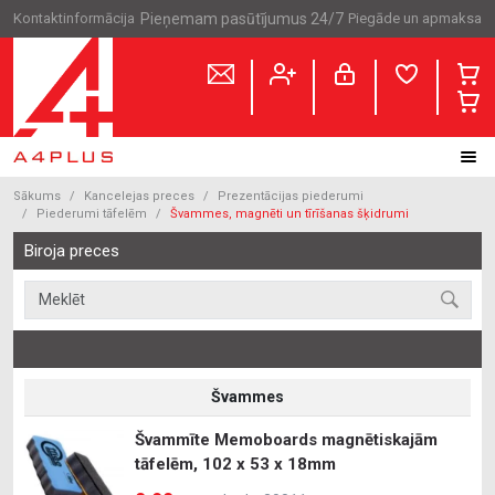
Kontaktinformācija
Pieņemam pasūtījumus 24/7
Piegāde un apmaksa
Sākums
Kancelejas preces
Prezentācijas piederumi
Piederumi tāfelēm
Švammes, magnēti un tīrīšanas šķidrumi
Biroja preces
Švammes
Švammīte Memoboards magnētiskajām
tāfelēm, 102 x 53 x 18mm