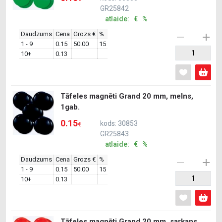
GR25842
atlaide: € %
Daudzums
Cena
Grozs €
%
1 - 9
0.15
50.00
15
10+
0.13
Tāfeles magnēti Grand 20 mm, melns,
1gab.
0.15
kods: 30853
€
GR25843
atlaide: € %
Daudzums
Cena
Grozs €
%
1 - 9
0.15
50.00
15
10+
0.13
Tāfeles magnēti Grand 20 mm, sarkans,