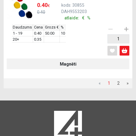
0.40
kods: 30855
€
DAH9553203
0.40
atlaide: € %
Daudzums
Cena
Grozs €
%
1 - 19
0.40
50.00
10
20+
0.35
Magnēti
«
1
2
»