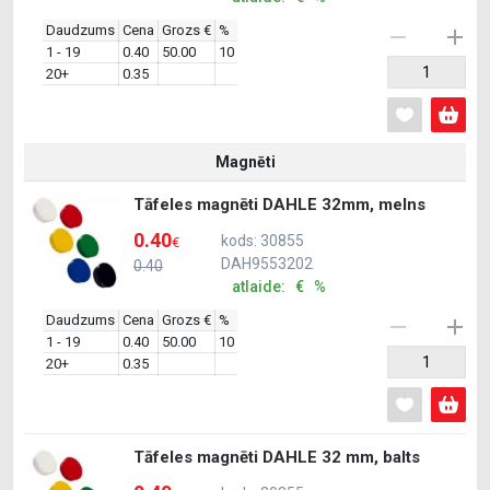
Daudzums
Cena
Grozs €
%
1 - 19
0.40
50.00
10
20+
0.35
Magnēti
Tāfeles magnēti DAHLE 32mm, melns
0.40
kods: 30855
€
DAH9553202
0.40
atlaide: € %
Daudzums
Cena
Grozs €
%
1 - 19
0.40
50.00
10
20+
0.35
Tāfeles magnēti DAHLE 32 mm, balts