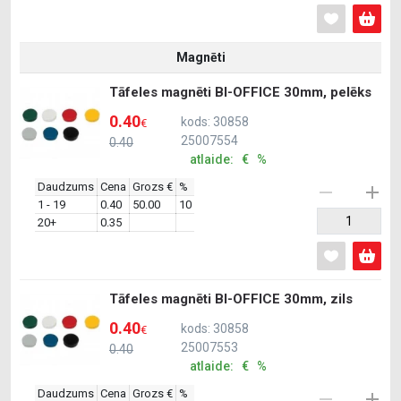
Magnēti
Tāfeles magnēti BI-OFFICE 30mm, pelēks
0.40
kods: 30858
€
25007554
0.40
atlaide: € %
Daudzums
Cena
Grozs €
%
1 - 19
0.40
50.00
10
20+
0.35
Tāfeles magnēti BI-OFFICE 30mm, zils
0.40
kods: 30858
€
25007553
0.40
atlaide: € %
Daudzums
Cena
Grozs €
%