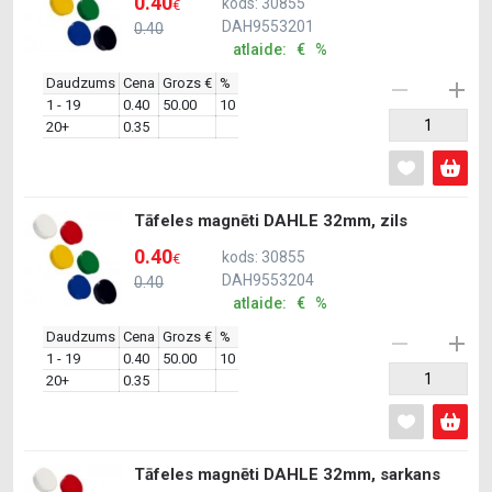
0.40
kods: 30855
€
DAH9553201
0.40
atlaide: € %
Daudzums
Cena
Grozs €
%
1 - 19
0.40
50.00
10
20+
0.35
Tāfeles magnēti DAHLE 32mm, zils
0.40
kods: 30855
€
DAH9553204
0.40
atlaide: € %
Daudzums
Cena
Grozs €
%
1 - 19
0.40
50.00
10
20+
0.35
Tāfeles magnēti DAHLE 32mm, sarkans