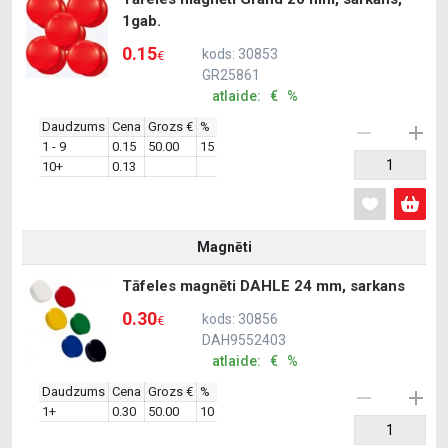
1gab.
0.15
kods: 30853
€
GR25861
atlaide: € %
Daudzums
Cena
Grozs €
%
1 - 9
0.15
50.00
15
10+
0.13
Magnēti
Tāfeles magnēti DAHLE 24 mm, sarkans
0.30
kods: 30856
€
DAH9552403
atlaide: € %
Daudzums
Cena
Grozs €
%
1+
0.30
50.00
10