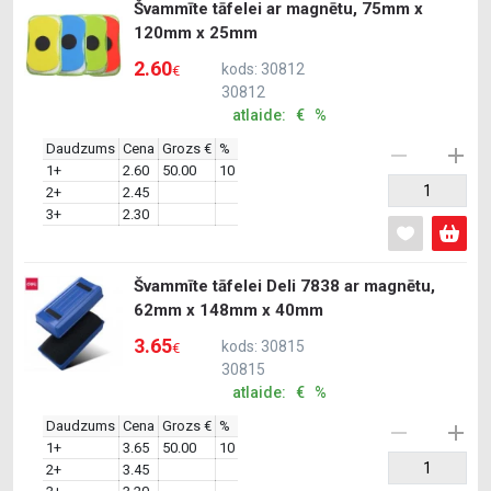
Švammīte tāfelei ar magnētu, 75mm x
120mm x 25mm
2.60
kods: 30812
€
30812
atlaide: € %
Daudzums
Cena
Grozs €
%
1+
2.60
50.00
10
2+
2.45
3+
2.30
Švammīte tāfelei Deli 7838 ar magnētu,
62mm x 148mm x 40mm
3.65
kods: 30815
€
30815
atlaide: € %
Daudzums
Cena
Grozs €
%
1+
3.65
50.00
10
2+
3.45