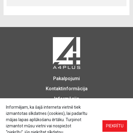
Pakalpojumi
Kontaktinformācija
Informācija
Informējam, ka šajā interneta vietnē tiek
izmantotas sīkdatnes (cookies), lai padarītu
mājas lapas aplūkošanu ērtāku. Turpinot
izmantot mūsu vietni vai nospiežot
Biroja Preces, Zīmogu izgatavošana, Printēšana, Kopēšana, Iesiešana,
PIEKRĪTU
Vizītkartes, Skrejlapas, Uzlīmes.
“piekrītu”, jūs piekrītat sīkdatņu