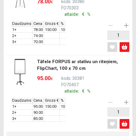
78.00
kods: 30380
€
FO70303
atlaide: € %
Daudzums
Cena
Grozs €
%
1+
78.00
150.00
10
2+
74.00
3+
70.00
Tāfele FORPUS ar statīvu un riteņiem,
FlipChart, 100 x 70 cm
95.00
kods: 30381
€
FO70407
atlaide: € %
Daudzums
Cena
Grozs €
%
1+
95.00
150.00
10
2+
90.00
3+
85.00