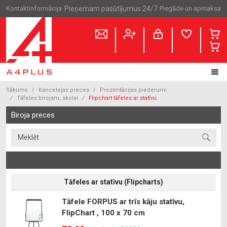
Kontaktinformācija
Pieņemam pasūtījumus 24/7
Piegāde un apmaksa
Sākums
Kancelejas preces
Prezentācijas piederumi
Tāfeles birojam, skolai
Flipchart tāfeles ar statīvu
Biroja preces
Tāfeles ar statīvu (Flipcharts)
Tāfele FORPUS ar trīs kāju statīvu,
FlipChart , 100 x 70 cm