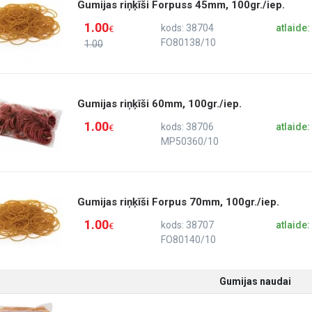
Gumijas riņķīši Forpuss 45mm, 100gr./iep.
1.00
kods: 38704
atlaide
€
FO80138/10
1.00
Gumijas riņķīši 60mm, 100gr./iep.
1.00
kods: 38706
atlaide
€
MP50360/10
Gumijas riņķīši Forpus 70mm, 100gr./iep.
1.00
kods: 38707
atlaide
€
FO80140/10
Gumijas naudai