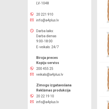
LV-1048
20 221 910
info@a4plus.lv
Darba laiks:
Darba dienas
9:00-18:00
E-veikals: 24/7
Biroja preces
Kopiju serviss
200 455 25
veikals@a4plus.lv
Zīmogu izgatavošana
Reklāmas produkcija
20 22 19 10
info@a4plus.lv