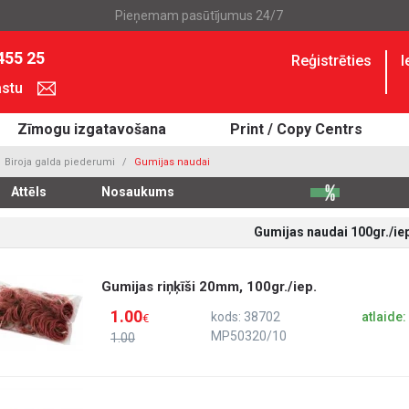
Pieņemam pasūtījumus 24/7
455 25
Reģistrēties
I
astu
Zīmogu izgatavošana
Print / Copy Centrs
Biroja galda piederumi
Gumijas naudai
Attēls
Nosaukums
Gumijas naudai 100gr./ie
Gumijas riņķīši 20mm, 100gr./iep.
1.00
kods: 38702
atlaide
€
MP50320/10
1.00