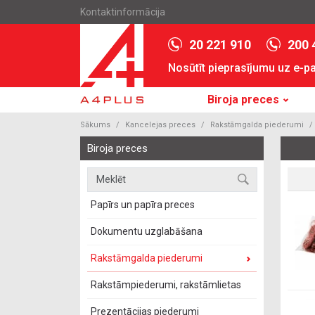
Kontaktinformācija
20 221 910
200 
Nosūtīt pieprasījumu uz e-p
Biroja preces
Sākums
Kancelejas preces
Rakstāmgalda piederumi
Biroja preces
Papīrs un papīra preces
Dokumentu uzglabāšana
Rakstāmgalda piederumi
Rakstāmpiederumi, rakstāmlietas
Prezentācijas piederumi