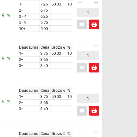
1+
7.25
50.00
10
2+
6.75
: € %
3 - 4
6.25
5 - 9
5.75
10+
5.00
Daudzums
Cena
Grozs €
%
1+
3.75
50.00
10
: € %
2+
3.65
3+
3.40
Daudzums
Cena
Grozs €
%
1+
3.75
50.00
10
: € %
2+
3.65
3+
3.40
Daudzums
Cena
Grozs €
%