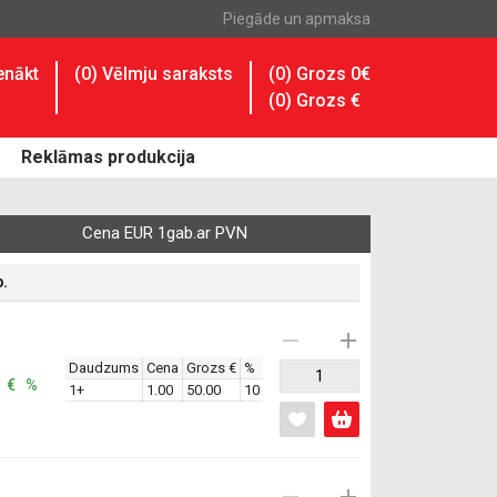
Piegāde un apmaksa
enākt
(
0
) Vēlmju saraksts
(0) Grozs 0€
(
0
) Grozs
€
Reklāmas produkcija
Cena EUR 1gab.ar PVN
p.
Daudzums
Cena
Grozs €
%
: € %
1+
1.00
50.00
10