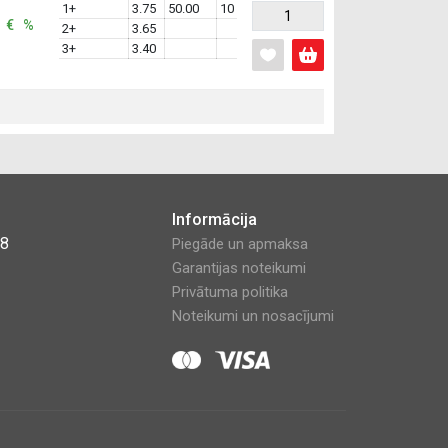
1+
3.75
50.00
10
: € %
2+
3.65
3+
3.40
Informācija
48
Piegāde un apmaksa
Garantijas noteikumi
Privātuma politika
Noteikumi un nosacījumi