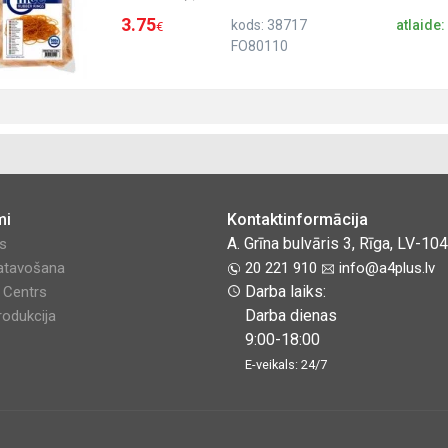
3.75
kods: 38717
atlaide
€
FO80110
mi
Kontaktinformācija
A. Grīna bulvāris 3, Rīga, LV-10
es
atavošana
20 221 910
info@a4plus.lv
Darba laiks:
y Centrs
Darba dienas
odukcija
9:00-18:00
E-veikals: 24/7