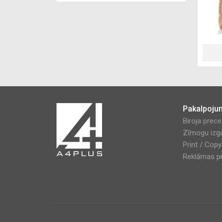
Pakalpoju
Biroja prec
Zīmogu izg
Print / Cop
Reklāmas pr