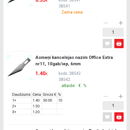
kods: 38541
€
38541
Zema cena
Asmeņi kancelejas nazim Office Extra
nr11, 10gab/iep, 6mm
1.40
kods: 38542
€
38542
atlaide: € %
Daudzums
Cena
Grozs €
%
1+
1.40
50.00
10
2+
1.30
3+
1.20