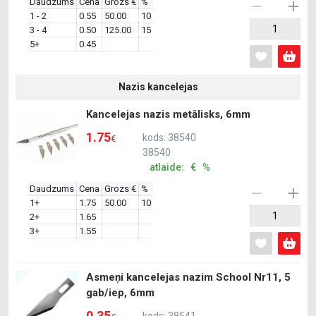
Daudzums
Cena
Grozs €
%
1 - 2
0.55
50.00
10
3 - 4
0.50
125.00
15
5+
0.45
Nazis kancelejas
Kancelejas nazis metālisks, 6mm
1.75
kods: 38540
€
38540
atlaide: € %
Daudzums
Cena
Grozs €
%
1+
1.75
50.00
10
2+
1.65
3+
1.55
Asmeņi kancelejas nazim School Nr11, 5
gab/iep, 6mm
0.35