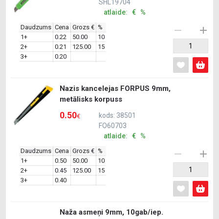
SHL19704
atlaide: € %
Daudzums
Cena
Grozs €
%
1+
0.22
50.00
10
2+
0.21
125.00
15
3+
0.20
Nazis kancelejas FORPUS 9mm,
metālisks korpuss
0.50
kods: 38501
€
FO60703
atlaide: € %
Daudzums
Cena
Grozs €
%
1+
0.50
50.00
10
2+
0.45
125.00
15
3+
0.40
Naža asmeņi 9mm, 10gab/iep.