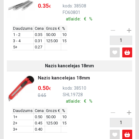
0.35
kods: 38508
€
FO60801
atlaide: € %
Daudzums
Cena
Grozs €
%
1 - 2
0.35
50.00
10
3 - 4
0.31
125.00
15
5+
0.27
Nazis kancelejas 18mm
Nazis kancelejas 18mm
0.50
kods: 38510
€
SHL19728
0.65
atlaide: € %
Daudzums
Cena
Grozs €
%
1+
0.50
50.00
10
2+
0.45
125.00
15
3+
0.40