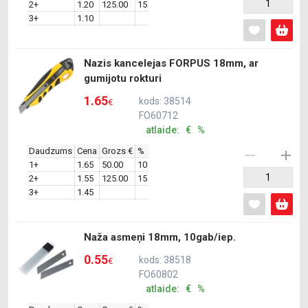
2+
1.20
125.00
15
3+
1.10
Nazis kancelejas FORPUS 18mm, ar
gumijotu rokturi
1.65
kods: 38514
€
FO60712
atlaide: € %
Daudzums
Cena
Grozs €
%
1+
1.65
50.00
10
2+
1.55
125.00
15
3+
1.45
Naža asmeņi 18mm, 10gab/iep.
0.55
kods: 38518
€
FO60802
atlaide: € %