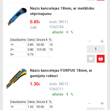
Nazis kancelejas 18mm, ar metālisku
stiprinajumu
0.85
kods: 38511
€
FO60704
1.00
atlaide: € %
Daudzums
Cena
Grozs €
%
1+
0.85
50.00
10
2+
0.80
125.00
15
3+
0.75
Nazis kancelejas FORPUS 18mm, ar
gumijotu rokturi
1.30
kods: 38512
€
FO60711
atlaide: € %
Daudzums
Cena
Grozs €
%
1+
1.30
50.00
10