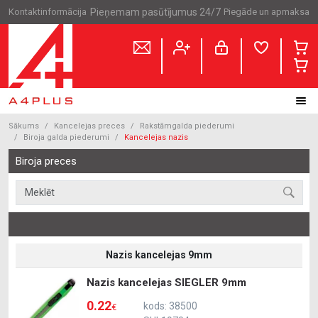
Kontaktinformācija
Pieņemam pasūtījumus 24/7
Piegāde un apmaksa
Sākums
Kancelejas preces
Rakstāmgalda piederumi
Biroja galda piederumi
Kancelejas nazis
Biroja preces
Nazis kancelejas 9mm
Nazis kancelejas SIEGLER 9mm
0.22
kods: 38500
€