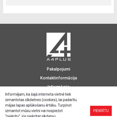
Pakalpojumi
Kontaktinformācija
Informācija
Informējam, ka šajā interneta vietnē tiek
izmantotas sīkdatnes (cookies), lai padarītu
mājas lapas aplūkošanu ērtāku. Turpinot
izmantot mūsu vietni vai nospiežot
Biroja Preces, Zīmogu izgatavošana, Printēšana, Kopēšana, Iesiešana,
PIEKRĪTU
Vizītkartes, Skrejlapas, Uzlīmes.
“piekrītu”, jūs piekrītat sīkdatņu