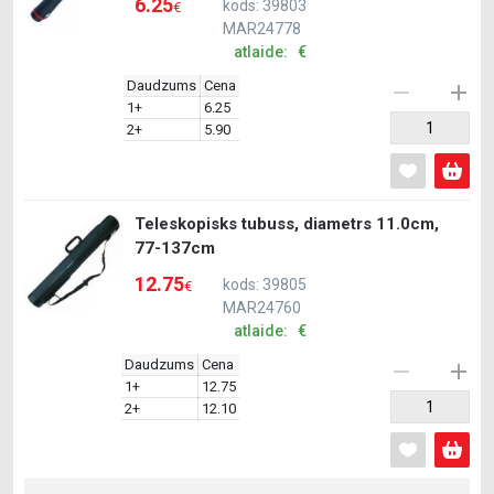
6.25
kods: 39803
€
MAR24778
atlaide: €
Daudzums
Cena
1+
6.25
2+
5.90
Teleskopisks tubuss, diametrs 11.0cm,
77-137cm
12.75
kods: 39805
€
MAR24760
atlaide: €
Daudzums
Cena
1+
12.75
2+
12.10