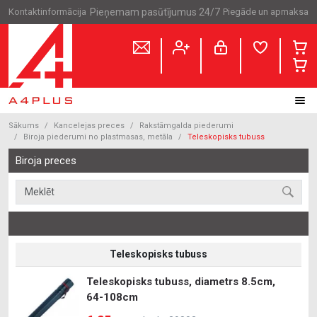
Kontaktinformācija
Pieņemam pasūtījumus 24/7
Piegāde un apmaksa
Sākums
Kancelejas preces
Rakstāmgalda piederumi
Biroja piederumi no plastmasas, metāla
Teleskopisks tubuss
Biroja preces
Teleskopisks tubuss
Teleskopisks tubuss, diametrs 8.5cm,
64-108cm