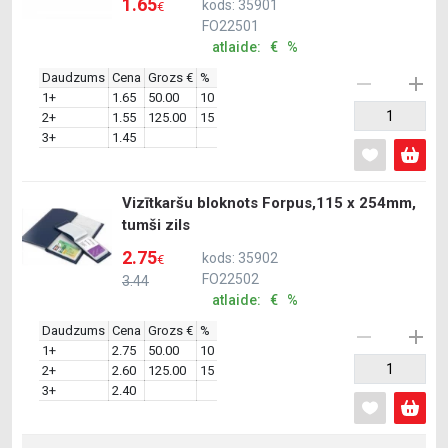
1.65
kods: 35901
€
FO22501
atlaide: € %
Daudzums
Cena
Grozs €
%
1+
1.65
50.00
10
2+
1.55
125.00
15
3+
1.45
Vizītkaršu bloknots Forpus,115 x 254mm,
tumši zils
2.75
kods: 35902
€
FO22502
3.44
atlaide: € %
Daudzums
Cena
Grozs €
%
1+
2.75
50.00
10
2+
2.60
125.00
15
3+
2.40