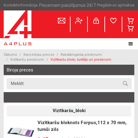
Kontaktinformācija
Pieņemam pasūtījumus 24/7
Piegāde un apmaksa
Sākums
Kancelejas preces
Rakstāmgalda piederumi
Vizītkaršu piederumi
Vizītkaršu bloki, turētāji un piederumi
Biroja preces
Vizītkaršu_bloki
Vizītkaršu bloknots Forpus,112 x 70 mm,
tumši zils