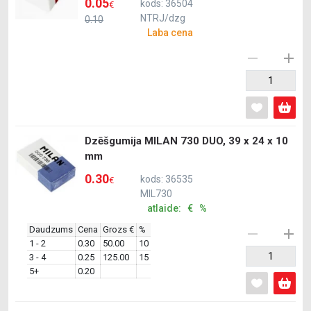
0.05
kods: 36504
€
NTRJ/dzg
0.10
Laba cena
Dzēšgumija MILAN 730 DUO, 39 x 24 x 10
mm
0.30
kods: 36535
€
MIL730
atlaide: € %
Daudzums
Cena
Grozs €
%
1 - 2
0.30
50.00
10
3 - 4
0.25
125.00
15
5+
0.20