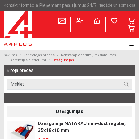
Kontaktinformācija
Pieņemam pasūtījumus 24/7
Piegāde un apmaksa
Sākums
Kancelejas preces
Rakstāmpiederumi, rakstāmlietas
Korekcijas piederumi
Dzēšgumijas
Biroja preces
Dzēšgumijas
Dzēšgumija NATARAJ non-dust regular,
35x18x10 mm