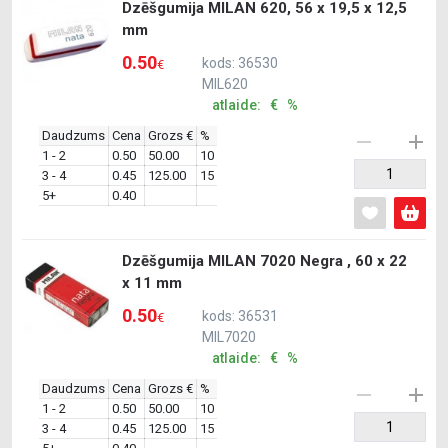
Dzēšgumija MILAN 620, 56 x 19,5 x 12,5
mm
0.50
kods: 36530
€
MIL620
atlaide: € %
Daudzums
Cena
Grozs €
%
1 - 2
0.50
50.00
10
3 - 4
0.45
125.00
15
5+
0.40
Dzēšgumija MILAN 7020 Negra , 60 x 22
x 11 mm
0.50
kods: 36531
€
MIL7020
atlaide: € %
Daudzums
Cena
Grozs €
%
1 - 2
0.50
50.00
10
3 - 4
0.45
125.00
15