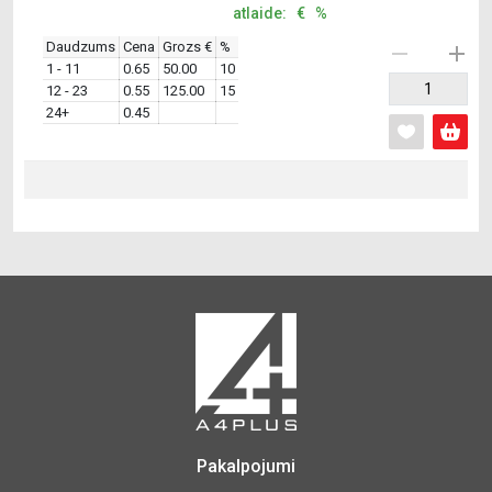
atlaide: € %
Daudzums
Cena
Grozs €
%
1 - 11
0.65
50.00
10
12 - 23
0.55
125.00
15
24+
0.45
Pakalpojumi