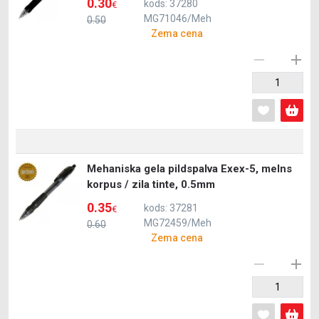
0.30
kods: 37280
€
MG71046/Meh
0.50
Zema cena
Mehaniska gela pildspalva Exex-5, melns
korpus / zila tinte, 0.5mm
0.35
kods: 37281
€
MG72459/Meh
0.60
Zema cena