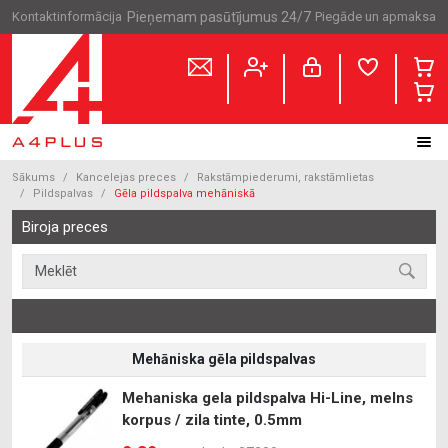
Kontaktinformācija
Pieņemam pasūtījumus 24/7
Piegāde un apmaksa
Sākums
Kancelejas preces
Rakstāmpiederumi, rakstāmlietas
Pildspalvas
Gēla pildspalva mehāniskā
Biroja preces
Mehāniska gēla pildspalvas
Mehaniska gela pildspalva Hi-Line, melns
korpus / zila tinte, 0.5mm