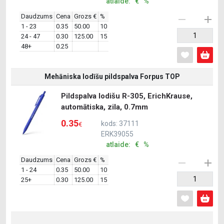
atlaide: € %
Daudzums
Cena
Grozs €
%
1 - 23
0.35
50.00
10
24 - 47
0.30
125.00
15
48+
0.25
Mehāniska lodīšu pildspalva Forpus TOP
Pildspalva lodišu R-305, ErichKrause,
automātiska, zila, 0.7mm
0.35
kods: 37111
€
ERK39055
atlaide: € %
Daudzums
Cena
Grozs €
%
1 - 24
0.35
50.00
10
25+
0.30
125.00
15