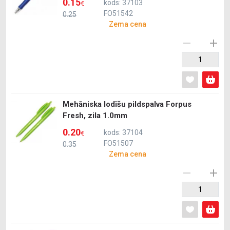
0.15
kods: 37103
€
FO51542
0.25
Zema cena
Mehāniska lodīšu pildspalva Forpus
Fresh, zila 1.0mm
0.20
kods: 37104
€
FO51507
0.35
Zema cena