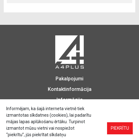
Pakalpojumi
Kontaktinformācija
Informācija
Informējam, ka šajā interneta vietnē tiek
izmantotas sīkdatnes (cookies), lai padarītu
mājas lapas aplūkošanu ērtāku. Turpinot
izmantot mūsu vietni vai nospiežot
Biroja Preces, Zīmogu izgatavošana, Printēšana, Kopēšana, Iesiešana,
PIEKRĪTU
Vizītkartes, Skrejlapas, Uzlīmes.
“piekrītu”, jūs piekrītat sīkdatņu