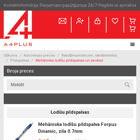
Kontaktinformācija
Pieņemam pasūtījumus 24/7
Piegāde un apmaksa
Sākums
Kancelejas preces
Rakstāmpiederumi, rakstāmlietas
Pildspalvas
Mehāniska lodīšu pildspalvas un serdeņi
Biroja preces
Lodīšu pildspalvas
Mehāniska lodīšu pildspalva Forpus
Dinamic, zila 0.7mm