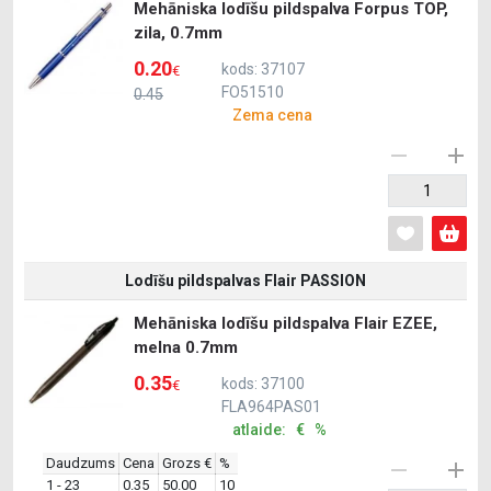
Mehāniska lodīšu pildspalva Forpus TOP,
zila, 0.7mm
0.20
kods: 37107
€
FO51510
0.45
Zema cena
Lodīšu pildspalvas Flair PASSION
Mehāniska lodīšu pildspalva Flair EZEE,
melna 0.7mm
0.35
kods: 37100
€
FLA964PAS01
atlaide: € %
Daudzums
Cena
Grozs €
%
1 - 23
0.35
50.00
10