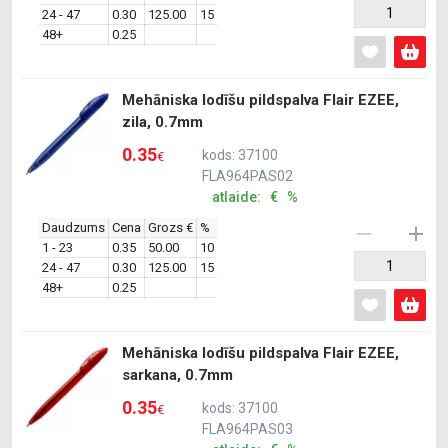
24 - 47
0.30
125.00
15
48+
0.25
Mehāniska lodīšu pildspalva Flair EZEE,
zila, 0.7mm
0.35
kods: 37100
€
FLA964PAS02
atlaide: € %
Daudzums
Cena
Grozs €
%
1 - 23
0.35
50.00
10
24 - 47
0.30
125.00
15
48+
0.25
Mehāniska lodīšu pildspalva Flair EZEE,
sarkana, 0.7mm
0.35
kods: 37100
€
FLA964PAS03