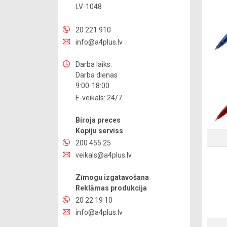
LV-1048
20 221 910
info@a4plus.lv
Darba laiks:
Darba dienas
9:00-18:00
E-veikals: 24/7
Biroja preces
Kopiju serviss
200 455 25
veikals@a4plus.lv
Zīmogu izgatavošana
Reklāmas produkcija
20 22 19 10
info@a4plus.lv