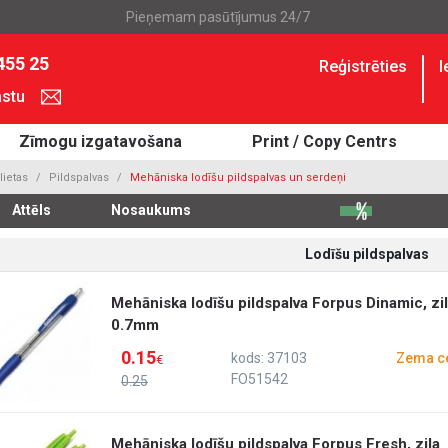
Pieņemam pasūtījumus 24/7
455 25
Reģistrēties
I
astu
Zīmogu izgatavošana
Print / Copy Centrs
ietas
Pildspalvas
Mehāniska lodīšu pildspalvas un serdeņi
Attēls
Nosaukums
Lodīšu pildspalvas
Mehāniska lodīšu pildspalva Forpus Dinamic, zi
0.7mm
0.15
kods: 37103
Zema c
€
FO51542
0.25
Mehāniska lodīšu pildspalva Forpus Fresh, zila