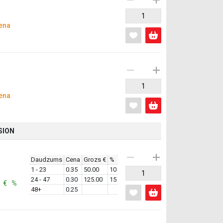
ena
ena
SSION
Daudzums
Cena
Grozs €
%
1 - 23
0.35
50.00
10
24 - 47
0.30
125.00
15
: € %
48+
0.25