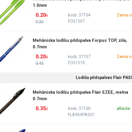
1.0mm
0.20
kods: 37104
Zema c
€
FO51507
0.35
Mehāniska lodīšu pildspalva Forpus TOP, zila,
0.7mm
0.20
kods: 37107
Zema c
€
FO51510
0.45
Lodīšu pildspalvas Flair PA
Mehāniska lodīšu pildspalva Flair EZEE, melna
0.7mm
0.35
kods: 37100
atlaide
€
FLA964PAS01