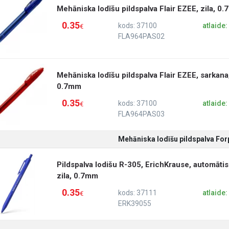
Mehāniska lodīšu pildspalva Flair EZEE, zila, 0
0.35
kods: 37100
atlaide
€
FLA964PAS02
Mehāniska lodīšu pildspalva Flair EZEE, sarkana
0.7mm
0.35
kods: 37100
atlaide
€
FLA964PAS03
Mehāniska lodīšu pildspalva Fo
Pildspalva lodišu R-305, ErichKrause, automātis
zila, 0.7mm
0.35
kods: 37111
atlaide
€
ERK39055