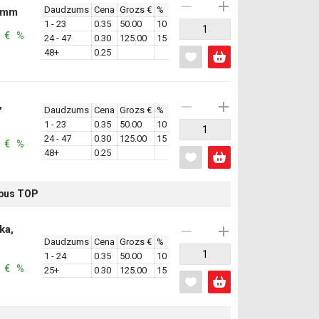
Daudzums
Cena
Grozs €
%
.7mm
1 - 23
0.35
50.00
10
: € %
24 - 47
0.30
125.00
15
48+
0.25
,
Daudzums
Cena
Grozs €
%
1 - 23
0.35
50.00
10
24 - 47
0.30
125.00
15
: € %
48+
0.25
rpus TOP
ka,
Daudzums
Cena
Grozs €
%
1 - 24
0.35
50.00
10
: € %
25+
0.30
125.00
15