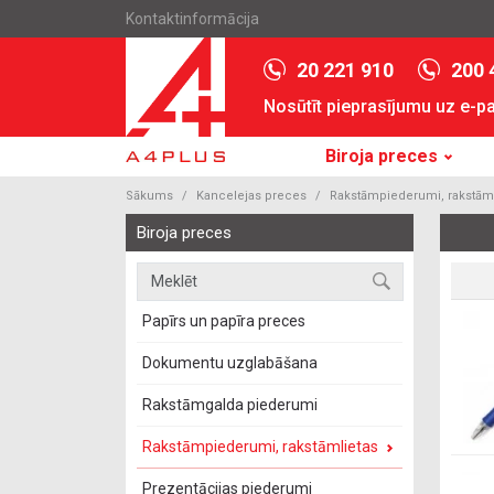
Kontaktinformācija
20 221 910
200 
Nosūtīt pieprasījumu uz e-p
Biroja preces
Sākums
Kancelejas preces
Rakstāmpiederumi, rakstāml
Biroja preces
Papīrs un papīra preces
Dokumentu uzglabāšana
Rakstāmgalda piederumi
Rakstāmpiederumi, rakstāmlietas
Prezentācijas piederumi