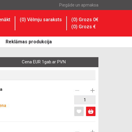
Piegāde un apmaksa
enākt
(
0
) Vēlmju saraksts
(0) Grozs 0€
(
0
) Grozs
€
Reklāmas produkcija
Cena EUR 1gab.ar PVN
la
ena