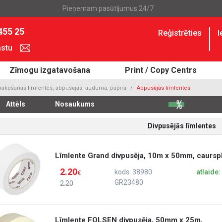
Pieņemam pasūtījumus 24/7
455 25
Reģistrēties
I
astu
Zīmogu izgatavošana
Print / Copy Centrs
pakošanas līmlentes, abpusējās, auduma, papīra
Abpusējās līmlentes
Attēls
Nosaukums
Divpusējās līmlentes
Līmlente Grand divpusēja, 10m x 50mm, caursp
2.20
kods: 38980
atlaide
€
GR23480
2.20
Līmlente FOLSEN divpusēja, 50mm x 25m,