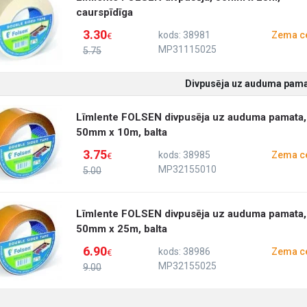
caurspīdīga
3.30
kods: 38981
Zema c
€
MP31115025
5.75
Divpusēja uz auduma pam
Līmlente FOLSEN divpusēja uz auduma pamata,
50mm x 10m, balta
3.75
kods: 38985
Zema c
€
MP32155010
5.00
Līmlente FOLSEN divpusēja uz auduma pamata,
50mm x 25m, balta
6.90
kods: 38986
Zema c
€
MP32155025
9.00