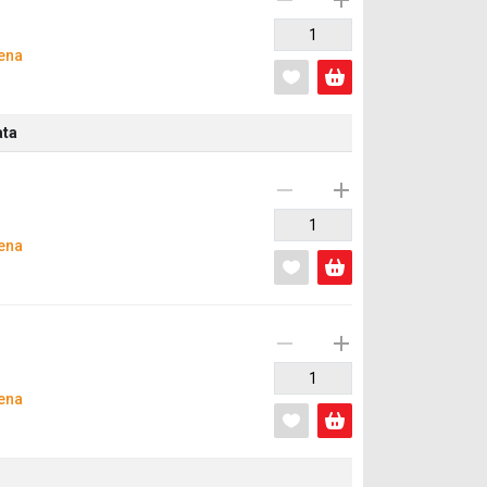
ena
ata
ena
ena