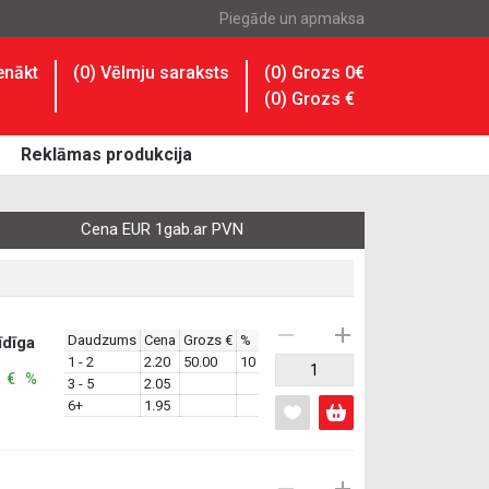
Piegāde un apmaksa
enākt
(
0
) Vēlmju saraksts
(0) Grozs 0€
(
0
) Grozs
€
Reklāmas produkcija
Cena EUR 1gab.ar PVN
Daudzums
Cena
Grozs €
%
īdīga
1 - 2
2.20
50.00
10
: € %
3 - 5
2.05
6+
1.95