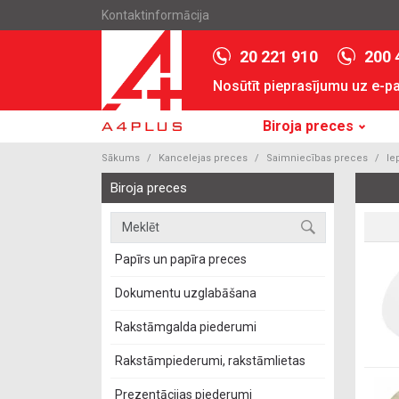
Kontaktinformācija
20 221 910
200 
Nosūtīt pieprasījumu uz e-p
Biroja preces
Sākums
Kancelejas preces
Saimniecības preces
Ie
Biroja preces
Papīrs un papīra preces
Dokumentu uzglabāšana
Rakstāmgalda piederumi
Rakstāmpiederumi, rakstāmlietas
Prezentācijas piederumi