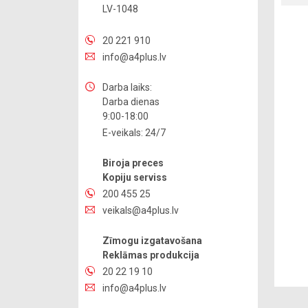
LV-1048
20 221 910
info@a4plus.lv
Darba laiks:
Darba dienas
9:00-18:00
E-veikals: 24/7
Biroja preces
Kopiju serviss
200 455 25
veikals@a4plus.lv
Zīmogu izgatavošana
Reklāmas produkcija
20 22 19 10
info@a4plus.lv