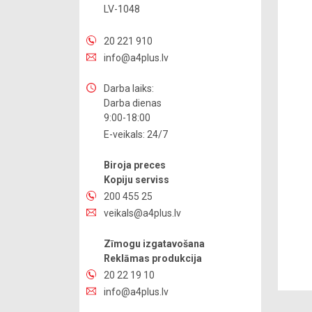
LV-1048
20 221 910
info@a4plus.lv
Darba laiks:
Darba dienas
9:00-18:00
E-veikals: 24/7
Biroja preces
Kopiju serviss
200 455 25
veikals@a4plus.lv
Zīmogu izgatavošana
Reklāmas produkcija
20 22 19 10
info@a4plus.lv