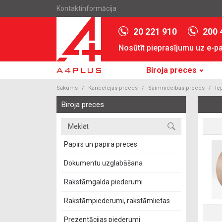
Kontaktinformācija
20 221 910
200 
Nosūtīt pieprasījumu uz e-p
Biroja preces
Sākums
Kancelejas preces
Saimniecības preces
Ie
Biroja preces
Papīrs un papīra preces
Dokumentu uzglabāšana
Rakstāmgalda piederumi
Rakstāmpiederumi, rakstāmlietas
Prezentācijas piederumi