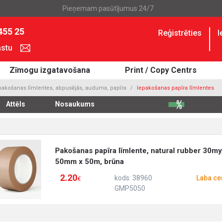
Pieņemam pasūtījumus 24/7
455 25
Reģistrēties
I
astu
Zīmogu izgatavošana
Print / Copy Centrs
pakošanas līmlentes, abpusējās, auduma, papīra
Iepakošanas papīra līmlentes
Attēls
Nosaukums
Pakošanas papīra līmlente, natural rubber 30my
50mm x 50m, brūna
2.20
kods: 38960
Laba ce
€
GMP5050