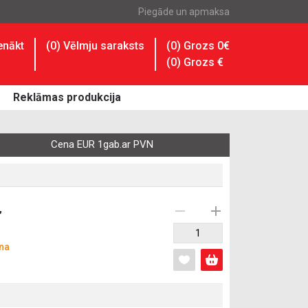
Piegāde un apmaksa
enākt
(
0
) Vēlmju saraksts
(0) Grozs 0€
(
0
) Grozs
€
Reklāmas produkcija
Cena EUR 1gab.ar PVN
,
na