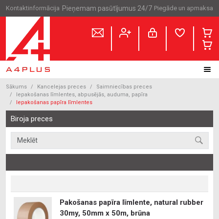
Kontaktinformācija
Pieņemam pasūtījumus 24/7
Piegāde un apmaksa
Sākums
Kancelejas preces
Saimniecības preces
Iepakošanas līmlentes, abpusējās, auduma, papīra
Iepakošanas papīra līmlentes
Biroja preces
Pakošanas papīra līmlente, natural rubber
30my, 50mm x 50m, brūna