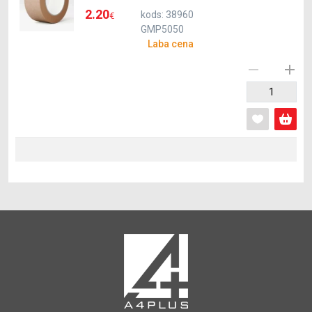
2.20
kods: 38960
€
GMP5050
Laba cena